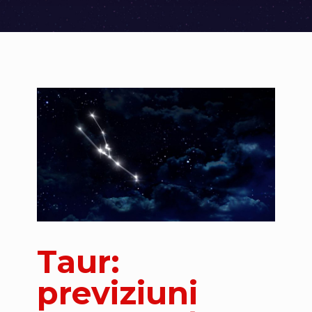
Taur:
previziuni