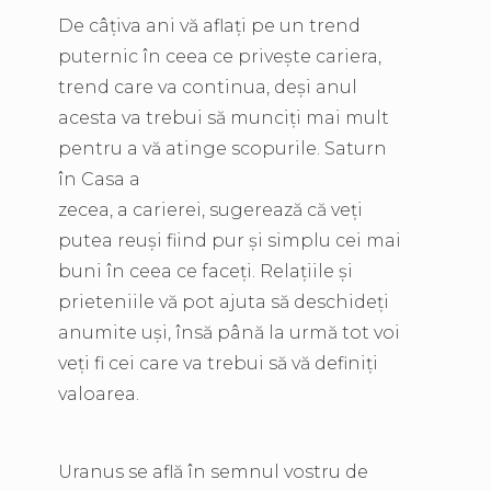
De câțiva ani vă aflați pe un trend
puternic în ceea ce privește cariera,
trend care va continua, deși anul
acesta va trebui să munciți mai mult
pentru a vă atinge scopurile. Saturn
în Casa a
zecea, a carierei, sugerează că veți
putea reuși fiind pur și simplu cei mai
buni în ceea ce faceți. Relațiile și
prieteniile vă pot ajuta să deschideți
anumite uși, însă până la urmă tot voi
veți fi cei care va trebui să vă definiți
valoarea.
Uranus se află în semnul vostru de