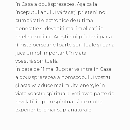
în Casa a douăsprezecea. Așa că la
începutul anului vă faceți prieteni noi,
cumpărați electronice de ultimă
generație și deveniți mai implicați în
rețelele sociale. Acești noi prieteni par a
fi niște persoane foarte spirituale și par a
juca un rol important în viața
voastră spirituală.
În data de 11 mai Jupiter va intra în Casa
a douăsprezecea a horoscopului vostru
și asta va aduce mai multă energie în
viața voastră spirituală. Veți avea parte de
revelații în plan spiritual și de multe
experiențe, chiar supranaturale.