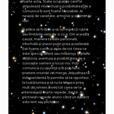
foarte activ. Toate ocupațiile care te
stimulează intelectual și posibilitatea de a
comunica îți sunt foarte favorabile. Ai
nevoie de varietate, armonie și schimb de
idei.
Îți place să fii liber și să nu respecți rutina
sau limitările vieții de zi cu zi. Din această
cauză, maniera ta este personală,
informală și uneori puțin prea accelerată.
Esti foarte curios și atras de tot ceea ce
este special, diferit sau misterios. Îți place
călătoria, aventura și posibilitatea de a
cunoaște oameni și locuri noi. Poți
comunica cu ușurință și îți poți face
prieteni oriunde vei merge. Atitudinea ta
independentă îți permite să te raportezi
la toată lumea și să nu te atașezi prea
mult de nimeni. Înveți tot ceea ce te
interesează foarte repede, dar te
plictisești repede atunci când un subiect
este lent sau plictisitor.