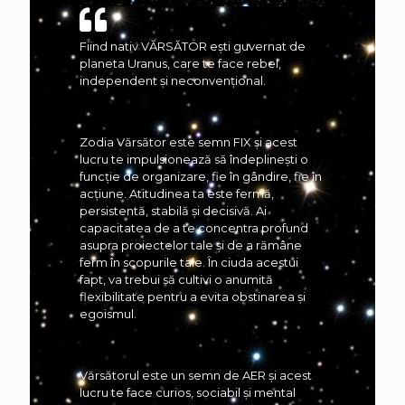
Fiind nativ VĂRSĂTOR ești guvernat de
planeta Uranus, care te face rebel,
independent și neconvențional.
Zodia Vărsător este semn FIX și acest
lucru te impulsionează să îndeplinești o
funcție de organizare, fie în gândire, fie în
acțiune. Atitudinea ta este fermă,
persistentă, stabilă și decisivă. Ai
capacitatea de a te concentra profund
asupra proiectelor tale și de a rămâne
ferm în scopurile tale. În ciuda acestui
fapt, va trebui să cultivi o anumită
flexibilitate pentru a evita obstinarea și
egoismul.
Vărsătorul este un semn de AER și acest
lucru te face curios, sociabil și mental