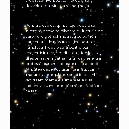
creezi, să inventezi, să inovezi și să-ți
dezvolți creativitatea și imaginația.
Pentru a evolua, spiritul tău trebuie să
învețe să dezvolte răbdare cu lucrurile pe
care nu le poți schimba sau cu oamenii
care nu sunt în măsură să țină pasul cu
ritmul tău. Trebuie să îți controlezi
excentricitatea, rebelitatea și ideile
greșite, astfel încât să nu îți irosiți energia
protestând lucruri pe care nu le accepți.
Ați putea cădea cu ușurință în atitudini
imature și neregulate, sau să îți schimbi
rapid sentimentele și interesele și să
acționezi cu indiferență și răceală față de
ceilalți.