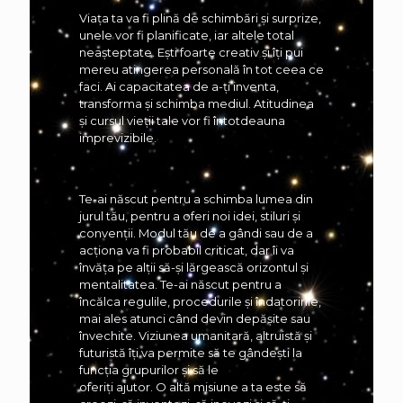
Viața ta va fi plină de schimbări și surprize,
unele vor fi planificate, iar altele total
neașteptate. Ești foarte creativ și îți pui
mereu atingerea personală în tot ceea ce
faci. Ai capacitatea de a-ți inventa,
transforma și schimba mediul. Atitudinea
și cursul vieții tale vor fi întotdeauna
imprevizibile.
Te-ai născut pentru a schimba lumea din
jurul tău, pentru a oferi noi idei, stiluri și
convenții. Modul tău de a gândi sau de a
acționa va fi probabil criticat, dar îi va
învăța pe alții să-și lărgească orizontul și
mentalitatea. Te-ai născut pentru a
încălca regulile, procedurile și îndatoririle,
mai ales atunci când devin depășite sau
învechite. Viziunea umanitară, altruistă și
futuristă îți va permite să te gândești la
funcția grupurilor și să le
oferiți ajutor. O altă misiune a ta este să