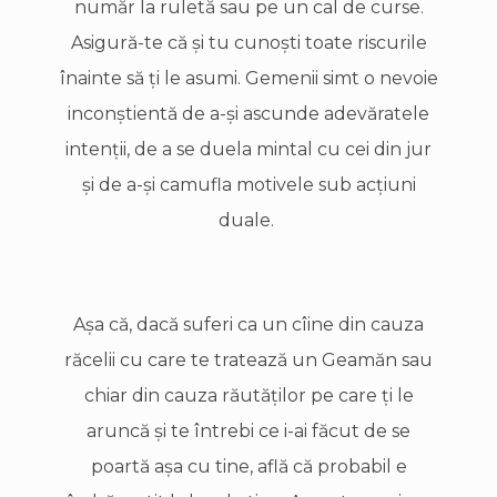
număr la ruletă sau pe un cal de curse.
Asigură-te că şi tu cunoşti toate riscurile
înainte să ţi le asumi. Gemenii simt o nevoie
inconştientă de a-şi ascunde adevăratele
intenţii, de a se duela mintal cu cei din jur
şi de a-şi camufla motivele sub acţiuni
duale.
Aşa că, dacă suferi ca un cîine din cauza
răcelii cu care te tratează un Geamăn sau
chiar din cauza răutăţilor pe care ţi le
aruncă şi te întrebi ce i-ai făcut de se
poartă aşa cu tine, află că probabil e