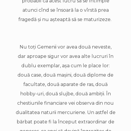
probabil ca acest lucru să se întîmple
atunci cînd se însoară la o vîrstă prea
fragedă şi nu aşteaptă să se maturizeze.
Nu toţi Gemenii vor avea două neveste,
dar aproape sigur vor avea alte lucruri în
dublu exemplar, aşa cum le place lor:
două case, două maşini, două diplome de
facultate, două aparate de ras, două
hobby-uri, două slujbe, două ambiţii. În
chestiunile financiare vei observa din nou
dualitatea naturii mercuriene. Un astfel de
bărbat poate fi la început extraordinar de