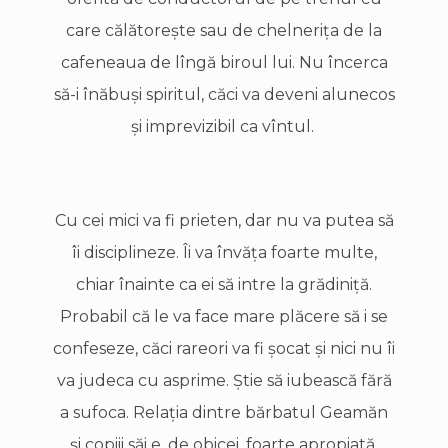
care călătoreşte sau de chelneriţa de la
cafeneaua de lîngă biroul lui. Nu încerca
să-i înăbuşi spiritul, căci va deveni alunecos
şi imprevizibil ca vîntul.
Cu cei mici va fi prieten, dar nu va putea să
îi disciplineze. Îi va învăţa foarte multe,
chiar înainte ca ei să intre la grădiniţă.
Probabil că le va face mare plăcere să i se
confeseze, căci rareori va fi şocat şi nici nu îi
va judeca cu asprime. Ştie să iubească fără
a sufoca. Relaţia dintre bărbatul Geamăn
şi copiii săi e, de obicei, foarte apropiată,