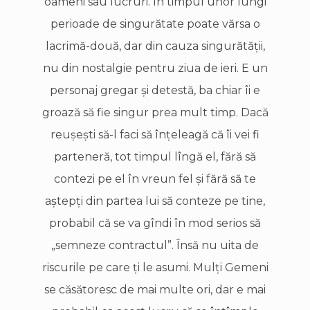
oameni sau lucruri. În timpul unor lungi
perioade de singurătate poate vărsa o
lacrimă-două, dar din cauza singurătăţii,
nu din nostalgie pentru ziua de ieri. E un
personaj gregar şi detestă, ba chiar îi e
groază să fie singur prea mult timp. Dacă
reuşeşti să-l faci să înţeleagă că îi vei fi
parteneră, tot timpul lîngă el, fără să
contezi pe el în vreun fel şi fără să te
aştepţi din partea lui să conteze pe tine,
probabil că se va gîndi în mod serios să
„semneze contractul”. Însă nu uita de
riscurile pe care ţi le asumi. Mulţi Gemeni
se căsătoresc de mai multe ori, dar e mai