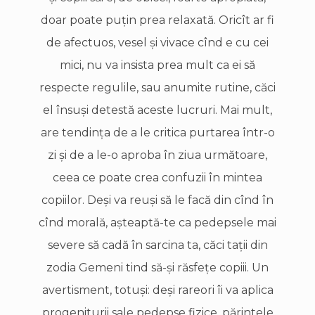
doar poate puţin prea relaxată. Oricît ar fi
de afectuos, vesel şi vivace cînd e cu cei
mici, nu va insista prea mult ca ei să
respecte regulile, sau anumite rutine, căci
el însuşi detestă aceste lucruri. Mai mult,
are tendinţa de a le critica purtarea într-o
zi şi de a le-o aproba în ziua următoare,
ceea ce poate crea confuzii în mintea
copiilor. Deşi va reuşi să le facă din cînd în
cînd morală, aşteaptă-te ca pedepsele mai
severe să cadă în sarcina ta, căci taţii din
zodia Gemeni tind să-şi răsfeţe copiii. Un
avertisment, totuşi: deşi rareori îi va aplica
progeniturii sale pedepse fizice, părintele