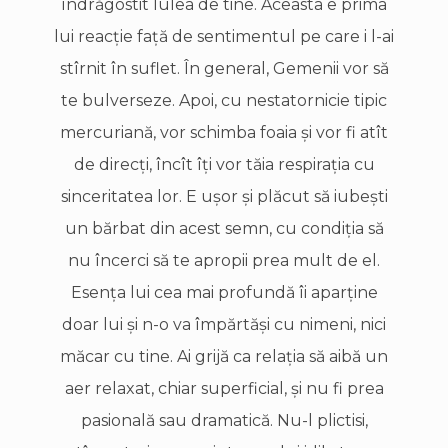
îndrăgostit lulea de tine. Aceasta e prima
lui reacţie faţă de sentimentul pe care i l-ai
stîrnit în suflet. În general, Gemenii vor să
te bulverseze. Apoi, cu nestatornicie tipic
mercuriană, vor schimba foaia şi vor fi atît
de direcţi, încît îţi vor tăia respiraţia cu
sinceritatea lor. E uşor şi plăcut să iubeşti
un bărbat din acest semn, cu condiţia să
nu încerci să te apropii prea mult de el.
Esenţa lui cea mai profundă îi aparţine
doar lui şi n-o va împărtăşi cu nimeni, nici
măcar cu tine. Ai grijă ca relaţia să aibă un
aer relaxat, chiar superficial, şi nu fi prea
pasională sau dramatică. Nu-l plictisi,