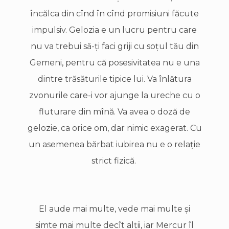
încălca din cînd în cînd promisiuni făcute
impulsiv. Gelozia e un lucru pentru care
nu va trebui să-ţi faci griji cu soţul tău din
Gemeni, pentru că posesivitatea nu e una
dintre trăsăturile tipice lui. Va înlătura
zvonurile care-i vor ajunge la ureche cu o
fluturare din mînă. Va avea o doză de
gelozie, ca orice om, dar nimic exagerat. Cu
un asemenea bărbat iubirea nu e o relaţie
strict fizică.
El aude mai multe, vede mai multe şi
simte mai multe decît alţii, iar Mercur îl