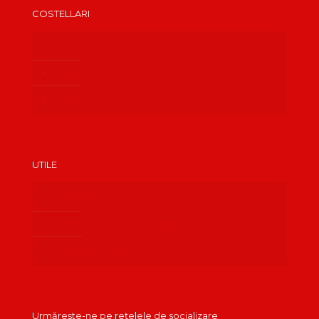
COSTELLARI
Despre mine
Recenzii
Contact
UTILE
Cont client
Administrare abonamente
Termeni și condiții
Urmărește-ne pe rețelele de socializare