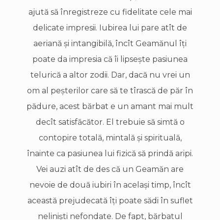
ajută să înregistreze cu fidelitate cele mai
delicate impresii. Iubirea lui pare atît de
aeriană şi intangibilă, încît Geamănul îţi
poate da impresia că îi lipseşte pasiunea
telurică a altor zodii. Dar, dacă nu vrei un
om al peşterilor care să te tîrască de păr în
pădure, acest bărbat e un amant mai mult
decît satisfăcător. El trebuie să simtă o
contopire totală, mintală şi spirituală,
înainte ca pasiunea lui fizică să prindă aripi.
Vei auzi atît de des că un Geamăn are
nevoie de două iubiri în acelaşi timp, încît
această prejudecată îţi poate sădi în suflet
nelinişti nefondate. De fapt, bărbatul