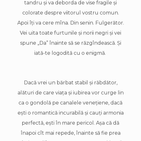
tandru şi va deborda de vise fragile şi
colorate despre viitorul vostru comun.
Apoi îţi va cere mîna. Din senin. Fulgerător.
Vei uita toate furtunile şi norii negri şi vei
spune „Da” înainte să se răzgîndească. Şi
iată-te logodită cu o enigmă.
Dacă vrei un bărbat stabil şi răbdător,
alături de care viaţa şi iubirea vor curge lin
ca o gondolă pe canalele veneţiene, dacă
eşti o romantică incurabilă şi cauţi armonia
perfectă, eşti în mare pericol. Aşa că dă
înapoi cît mai repede, înainte să fie prea