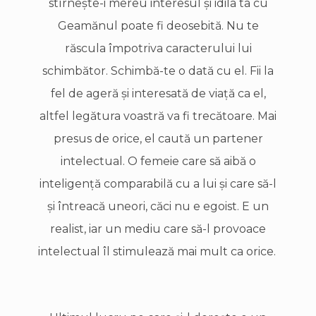
stîrneşte-i mereu interesul şi idila ta cu
Geamănul poate fi deosebită. Nu te
răscula împotriva caracterului lui
schimbător. Schimbă-te o dată cu el. Fii la
fel de ageră şi interesată de viaţă ca el,
altfel legătura voastră va fi trecătoare. Mai
presus de orice, el caută un partener
intelectual. O femeie care să aibă o
inteligenţă comparabilă cu a lui şi care să-l
şi întreacă uneori, căci nu e egoist. E un
realist, iar un mediu care să-l provoace
intelectual îl stimulează mai mult ca orice.