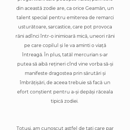
din această zodie are, ca orice Geamăn, un
talent special pentru emiterea de remarci
usturătoare, sarcastice, care pot provoca
răni adînci într-o inimioară mică, uneori răni
pe care copilul şi le va aminti o viaţă
întreagă. În plus, tatăl mercurian s-ar
putea să aibă reţineri cînd vine vorba să-şi
manifeste dragostea prin sărutări şi
îmbrăţişări, de aceea trebuie să facă un
efort conştient pentru a-şi depăşi răceala
tipică zodiei.
Totuşi, am cunoscut astfel de taţi care par