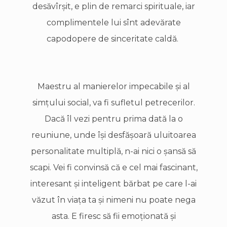
desăvîrşit, e plin de remarci spirituale, iar
complimentele lui sînt adevărate
capodopere de sinceritate caldă.
Maestru al manierelor impecabile şi al
simţului social, va fi sufletul petrecerilor.
Dacă îl vezi pentru prima dată la o
reuniune, unde îşi desfăşoară uluitoarea
personalitate multiplă, n-ai nici o şansă să
scapi. Vei fi convinsă că e cel mai fascinant,
interesant şi inteligent bărbat pe care l-ai
văzut în viaţa ta şi nimeni nu poate nega
asta. E firesc să fii emoţionată şi