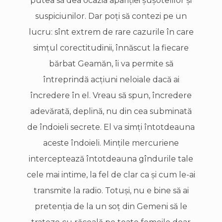
putea să dea ocazia apariţiei şuşotelilor şi
suspiciunilor. Dar poţi să contezi pe un
lucru: sînt extrem de rare cazurile în care
simţul corectitudinii, înnăscut la fiecare
bărbat Geamăn, îi va permite să
întreprindă acţiuni neloiale dacă ai
încredere în el. Vreau să spun, încredere
adevărată, deplină, nu din cea subminată
de îndoieli secrete. El va simţi întotdeauna
aceste îndoieli. Minţile mercuriene
interceptează întotdeauna gîndurile tale
cele mai intime, la fel de clar ca şi cum le-ai
transmite la radio. Totuşi, nu e bine să ai
pretenţia de la un soţ din Gemeni să le