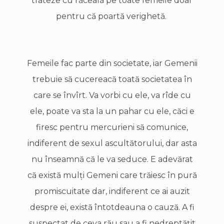
trateze cu răceală pe toate femeile doar
pentru că poartă verighetă.
Femeile fac parte din societate, iar Gemenii
trebuie să cucereacă toată societatea în
care se învîrt. Va vorbi cu ele, va rîde cu
ele, poate va sta la un pahar cu ele, căci e
firesc pentru mercurieni să comunice,
indiferent de sexul ascultătorului, dar asta
nu înseamnă că le va seduce. E adevărat
că există mulţi Gemeni care trăiesc în pură
promiscuitate dar, indiferent ce ai auzit
despre ei, există întotdeauna o cauză. A fi
suspectat de ceva rău sau a fi nedreptăţit