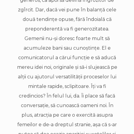
generos, ca apoi să devină îngrozitor de
zgîrcit. Dar, dacă vei pune în balanţă cele
două tendinţe opuse, fără îndoială că
preponderentă va fi generozitatea.
Gemenii nu-şi doresc foarte mult să
acumuleze bani sau cunoştinţe. El e
comunicatorul a cărui funcţie e să aducă
mereu idei noi, originale şi să-i slujească pe
alţii cu ajutorul versatilităţii proceselor lui
mintale rapide, sclipitoare. Îţi va fi
credincios? În felul lui, da. Îi place să facă
conversaţie, să cunoască oameni noi. În
plus, atracţia pe care o exercită asupra
femeilor e de-a dreptul stranie, aşa că s-ar