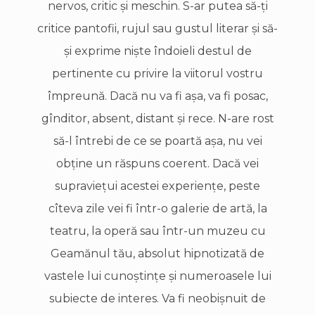
nervos, critic şi meschin. S-ar putea să-ţi
critice pantofii, rujul sau gustul literar şi să-
şi exprime nişte îndoieli destul de
pertinente cu privire la viitorul vostru
împreună. Dacă nu va fi aşa, va fi posac,
gînditor, absent, distant şi rece. N-are rost
să-l întrebi de ce se poartă aşa, nu vei
obţine un răspuns coerent. Dacă vei
supravieţui acestei experienţe, peste
cîteva zile vei fi într-o galerie de artă, la
teatru, la operă sau într-un muzeu cu
Geamănul tău, absolut hipnotizată de
vastele lui cunoştinţe şi numeroasele lui
subiecte de interes. Va fi neobişnuit de