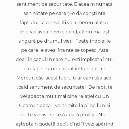
sentiment de securitate. E acea minunată
seninătate pe care ţi-o dă conştiinţa
faptului că cineva îţi va fi mereu alături
cînd vei avea nevoie de el, că nu mai eşti
singură pe drumul vieţii. Toate îndoielile
pe care le aveai înainte se topesc. Asta
doar în cazul în care nu eşti implicată într-
o relaţie cu un bărbat influenţat de
Mercur, căci acest lucru ţi-ar cam tăia acel
„cald sentiment de securitate”. De fapt, te
vei adapta mult mai bine relaţiei cu un
Geamăn dacă-l vei trimite la pîine luni şi
nu te vei aştepta să apară pînă joi. Nu-l
aştepta niciodată decît cînd îl vezi apărînd