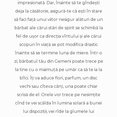
impresionată. Dar, înainte să te gîndeşti
deja la căsătorie, asigură-te că eşti în stare
să faci faţă unui viitor nesigur alături de un
bărbat ale cărui stări de spirit se schimbă la
fel de uşor ca direcţia vîntului şi ale cărui
scopuri în viaţă se pot modifica drastic
înainte să se termine luna de miere. Într-o
zi, bărbatul tău din Gemeni poate trece pe
la tine cu o maimuţă pe umăr ca să te ia la
bîlci. Îţi va aduce flori, parfum, un disc
vechi sau cîteva cărţi, una poate chiar
scrisă de el. Orele vor trece pe nesimţite
cînd te vei scălda în lumina solară a bunei
lui dispoziţii, vei rîde la glumele lui