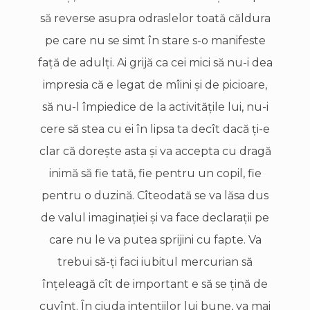
să reverse asupra odraslelor toată căldura
pe care nu se simt în stare s-o manifeste
faţă de adulţi. Ai grijă ca cei mici să nu-i dea
impresia că e legat de mîini şi de picioare,
să nu-l împiedice de la activităţile lui, nu-i
cere să stea cu ei în lipsa ta decît dacă ţi-e
clar că doreşte asta şi va accepta cu dragă
inimă să fie tată, fie pentru un copil, fie
pentru o duzină. Cîteodată se va lăsa dus
de valul imaginaţiei şi va face declaraţii pe
care nu le va putea sprijini cu fapte. Va
trebui să-ţi faci iubitul mercurian să
înţeleagă cît de important e să se ţină de
cuvînt. În ciuda intenţiilor lui bune, va mai