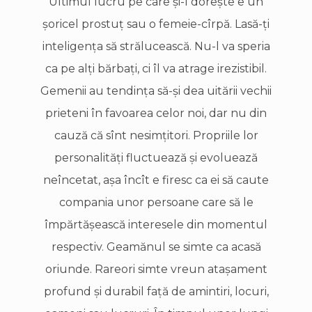
Ultimul lucru pe care şi-l doreşte e un
şoricel prostuţ sau o femeie-cîrpă. Lasă-ţi
inteligenţa să strălucească. Nu-l va speria
ca pe alţi bărbaţi, ci îl va atrage irezistibil.
Gemenii au tendinţa să-şi dea uitării vechii
prieteni în favoarea celor noi, dar nu din
cauză că sînt nesimţitori. Propriile lor
personalităţi fluctuează şi evoluează
neîncetat, aşa încît e firesc ca ei să caute
compania unor persoane care să le
împărtăşească interesele din momentul
respectiv. Geamănul se simte ca acasă
oriunde. Rareori simte vreun ataşament
profund şi durabil faţă de amintiri, locuri,