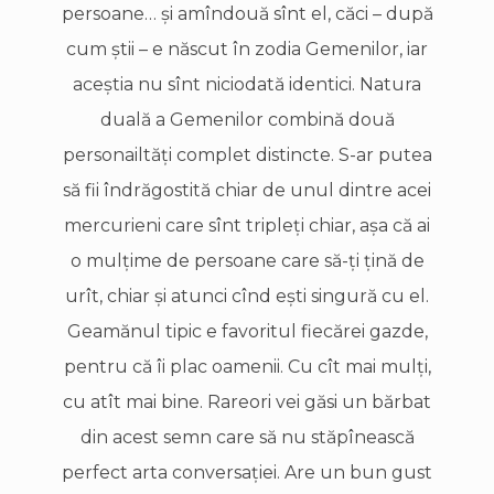
persoane… şi amîndouă sînt el, căci – după
cum ştii – e născut în zodia Gemenilor, iar
aceştia nu sînt niciodată identici. Natura
duală a Gemenilor combină două
personailtăţi complet distincte. S-ar putea
să fii îndrăgostită chiar de unul dintre acei
mercurieni care sînt tripleţi chiar, aşa că ai
o mulţime de persoane care să-ţi ţină de
urît, chiar şi atunci cînd eşti singură cu el.
Geamănul tipic e favoritul fiecărei gazde,
pentru că îi plac oamenii. Cu cît mai mulţi,
cu atît mai bine. Rareori vei găsi un bărbat
din acest semn care să nu stăpînească
perfect arta conversaţiei. Are un bun gust