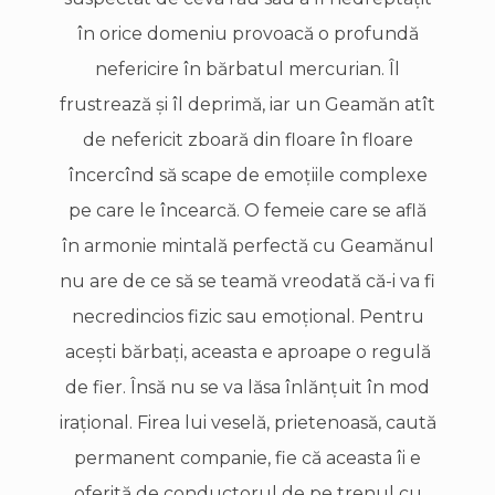
în orice domeniu provoacă o profundă
nefericire în bărbatul mercurian. Îl
frustrează şi îl deprimă, iar un Geamăn atît
de nefericit zboară din floare în floare
încercînd să scape de emoţiile complexe
pe care le încearcă. O femeie care se află
în armonie mintală perfectă cu Geamănul
nu are de ce să se teamă vreodată că-i va fi
necredincios fizic sau emoţional. Pentru
aceşti bărbaţi, aceasta e aproape o regulă
de fier. Însă nu se va lăsa înlănţuit în mod
iraţional. Firea lui veselă, prietenoasă, caută
permanent companie, fie că aceasta îi e
oferită de conductorul de pe trenul cu