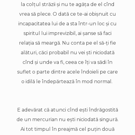
la colţul străzii şi nu te agăţa de el cînd
vrea să plece. O dată ce te-ai obişnuit cu
incapacitatea lui de a sta într-un loc şi cu
spiritul lui imprevizibil, ai şanse să faci
relaţia să meargă. Nu conta pe el să-ţi fie
alături, căci probabil nu vei şti niciodată
cînd şi unde va fi, ceea ce îţi va sădi în
suflet o parte dintre acele îndoieli pe care
o idilă le îndepărtează în mod normal.
E adevărat că atunci cînd eşti îndrăgostită
de un mercurian nu eşti niciodată singură.
Ai tot timpul în preajmă cel puţin două