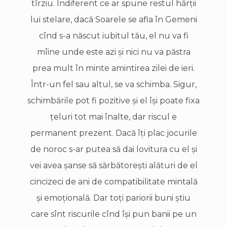
tîrziu. Indiferent ce ar spune restul hărţii
lui stelare, dacă Soarele se afla în Gemeni
cînd s-a născut iubitul tău, el nu va fi
mîine unde este azi şi nici nu va păstra
prea mult în minte amintirea zilei de ieri.
Într-un fel sau altul, se va schimba. Sigur,
schimbările pot fi pozitive şi el îşi poate fixa
ţeluri tot mai înalte, dar riscul e
permanent prezent. Dacă îţi plac jocurile
de noroc s-ar putea să dai lovitura cu el şi
vei avea şanse să sărbătoreşti alături de el
cincizeci de ani de compatibilitate mintală
şi emoţională. Dar toţi pariorii buni ştiu
care sînt riscurile cînd îşi pun banii pe un