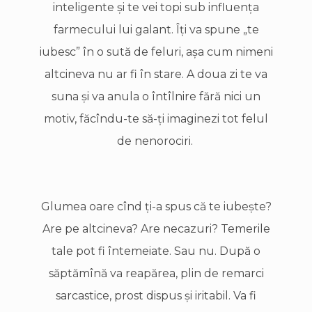
inteligente şi te vei topi sub influenţa
farmecului lui galant. Îţi va spune „te
iubesc” în o sută de feluri, aşa cum nimeni
altcineva nu ar fi în stare. A doua zi te va
suna şi va anula o întîlnire fără nici un
motiv, făcîndu-te să-ţi imaginezi tot felul
de nenorociri.
Glumea oare cînd ţi-a spus că te iubeşte?
Are pe altcineva? Are necazuri? Temerile
tale pot fi întemeiate. Sau nu. După o
săptămînă va reapărea, plin de remarci
sarcastice, prost dispus şi iritabil. Va fi