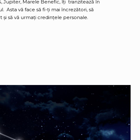
, Jupiter, Marele Benefic, îți tranzitează în
 Asta vă face să fi-ți mai încrezători, să
t și să vă urmați credințele personale.