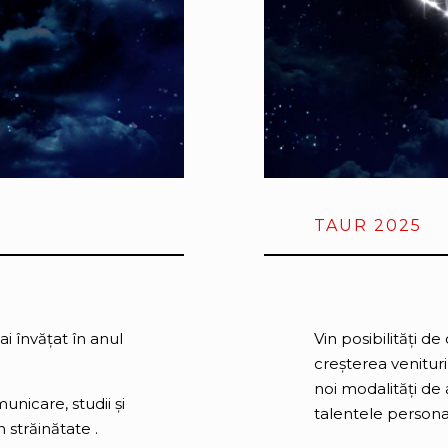
TAUR 2025
ai învățat în anul
Vin posibilități d
creșterea venituril
noi modalități de a
nicare, studii și
talentele persona
n străinătate .