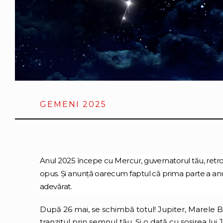
GEMENI 2025
Anul 2025 începe cu Mercur, guvernatorul tău, retr
opus. Și anunță oarecum faptul că prima parte a anul
adevărat.
După 26 mai, se schimbă totul! Jupiter, Marele 
tranzitul prin semnul tău. Și o dată cu sosirea lui