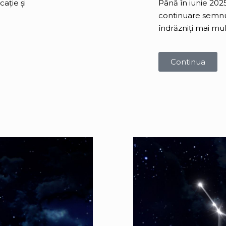
ație și
Până în iunie 2025
continuare semnul.
îndrăzniți mai mul
Continua