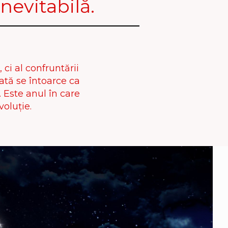
nevitabilă.
ci al confruntării
ată se întoarce ca
 Este anul în care
voluție.