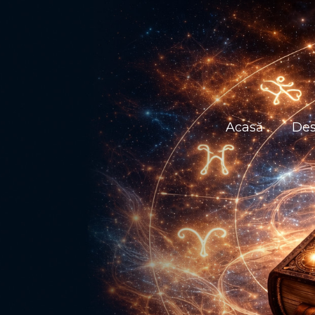
Acasă
Des