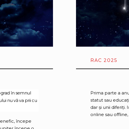
RAC 2025
ograd în semnul
Prima parte a anul
statut sau educație
ui nu vă va prii cu
dar și unii diferiți
online sau offline,
Benefic, începe
 Jupiter începe o