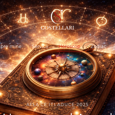
pre mine
Servicii
Horoscop
Zodiac
AFLA CE ITI ADUCE 2025