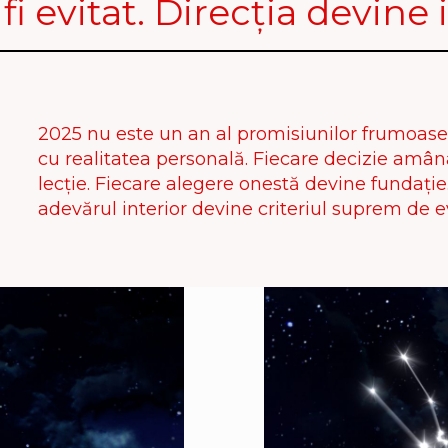
 evitat. Direcția devine i
2025 nu este un an al promisiunilor frumoase, 
cu realitatea personală. Fiecare decizie amân
lecție. Fiecare alegere onestă devine fundație.
adevărul interior devine criteriul suprem de e