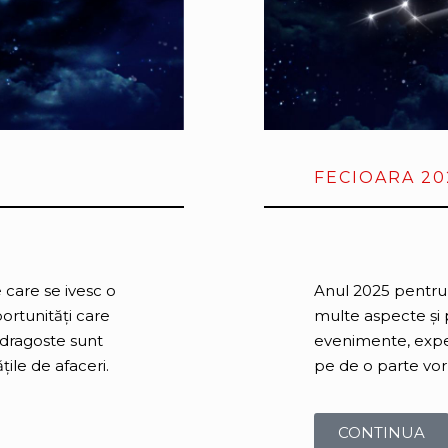
FECIOARA 20
care se ivesc o
Anul 2025 pentru 
portunități care
multe aspecte și
 dragoste sunt
evenimente, experi
țile de afaceri.
pe de o parte vor 
CONTINUA