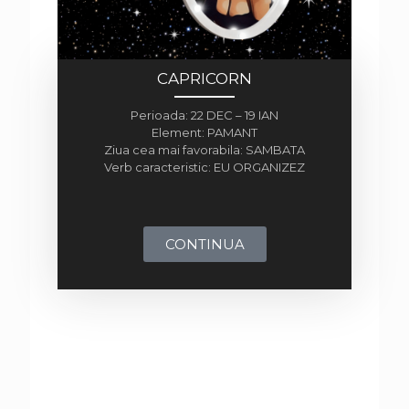
CAPRICORN
Perioada: 22 DEC – 19 IAN
Element: PAMANT
Ziua cea mai favorabila: SAMBATA
Verb caracteristic: EU ORGANIZEZ
CONTINUA