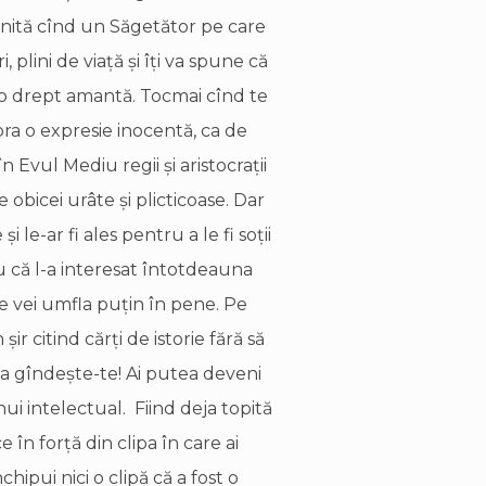
ignită cînd un Săgetător pe care
i, plini de viaţă şi îţi va spune că
-o drept amantă. Tocmai cînd te
ora o expresie inocentă, ca de
 Evul Mediu regii şi aristocraţii
 obicei urâte şi plicticoase. Dar
le-ar fi ales pentru a le fi soţii
tru că l-a interesat întotdeauna
te vei umfla puţin în pene. Pe
şir citind cărţi de istorie fără să
 Ia gîndeşte-te! Ai putea deveni
ui intelectual. Fiind deja topită
 în forţă din clipa în care ai
chipui nici o clipă că a fost o