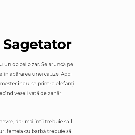
 Sagetator
u un obicei bizar. Se aruncă pe
ie în apărarea unei cauze. Apoi
, amestecîndu-se printre elefanţi
lecînd veseli vată de zahăr.
vre, dar mai întîi trebuie să-l
sigur, femeia cu barbă trebuie să