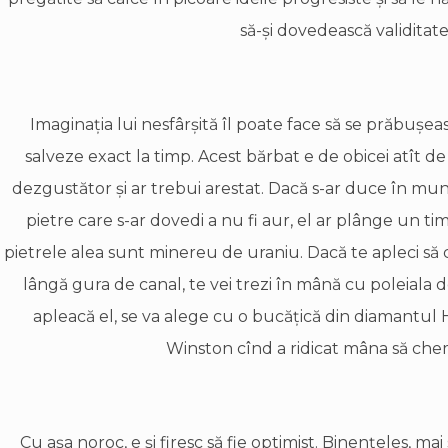
să-şi dovedească validitate
Imaginaţia lui nesfârşită îl poate face să se prăbuşeas
salveze exact la timp. Acest bărbat e de obicei atît d
dezgustător şi ar trebui arestat. Dacă s-ar duce în munţ
pietre care s-ar dovedi a nu fi aur, el ar plânge un t
pietrele alea sunt minereu de uraniu. Dacă te apleci să 
lângă gura de canal, te vei trezi în mână cu poleiala
apleacă el, se va alege cu o bucăţică din diamantul 
Winston cînd a ridicat mâna să che
Cu aşa noroc, e şi firesc să fie optimist. Binenţeles, mai 