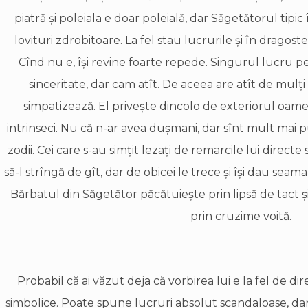
piatră şi poleiala e doar poleială, dar Săgetătorul tipic
lovituri zdrobitoare. La fel stau lucrurile şi în dragost
Cînd nu e, îşi revine foarte repede. Singurul lucru pe
sinceritate, dar cam atît. De aceea are atît de mulţi 
simpatizează. El priveşte dincolo de exteriorul oamen
intrinseci. Nu că n-ar avea duşmani, dar sînt mult mai pu
zodii. Cei care s-au simţit lezaţi de remarcile lui directe s
să-l strîngă de gît, dar de obicei le trece şi îşi dau seama 
Bărbatul din Săgetător păcătuieşte prin lipsă de tact şi
prin cruzime voită.
Probabil că ai văzut deja că vorbirea lui e la fel de direc
simbolice. Poate spune lucruri absolut scandaloase, dar