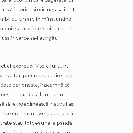
bă, articol din care Săgetătărul
aivă în orice şi oricine, aşa încît
umbli cu un arc în mînă, ţintind
meni n-a mai îndrăznit să tindă
t să încerce să-l atingă).
ct al expresiei. Visele lui sunt
i Jupiter, precum şi curiozităţii
uţioase dar oneste, înseamnă că
uneşti, chiar dacă lumea nu e
ă să le ndeplinească, nativul âşi
reze cu cea mai vie şi curajoasă
ătrate stau totdeauna la pândă
 năbuşe înainte de a avea ocaziea