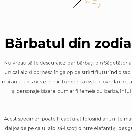
Bărbatul din zodia
Nu vreau să te descurajez, dar bărbaţii din Săgetător a
un cal alb şi pornesc în galop pe străzi fluturînd o sab
mai au o idiosincrazie. Fac tumbe ca nişte clovni la circ
şi personaje bizare, cum ar fi femeia cu barbă, înfu
Acest specimen poate fi capturat folosind anumite mane
dai jos de pe calul alb, să-l scoţi dintre elefanţi şi, de