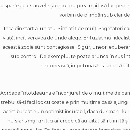
dispară şi ea. Cauzele şi circul nu prea mai lasă loc pentr
vorbim de plimbări sub clar de
Încă din start ai un atu. Sînt atît de mulţi Săgetători 
viaţă, încît vei avea de unde alege. Entuziasmul idealist
această zodie sunt contagioase. Sigur, uneori exuberan
sub control. De exemplu, te poate arunca în sus î
nebunească, impetuoasă, ca apoi să uit
Aproape întotdeauna e înconjurat de o mulţime de oamen
trebui să-ţi faci loc cu coatele prin mulţime ca să ajungi l
acest bărbat e un optimist incurabil, dacă duşmanii lui i
nu s-ar simţi jignit, ci ar crede că au uitat să-i trimită