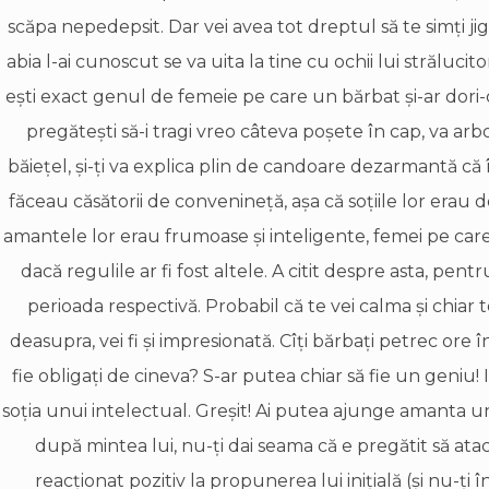
scăpa nepedepsit. Dar vei avea tot dreptul să te simţi j
abia l-ai cunoscut se va uita la tine cu ochii lui strălucitor
eşti exact genul de femeie pe care un bărbat şi-ar dori
pregăteşti să-i tragi vreo câteva poşete în cap, va arb
băieţel, şi-ţi va explica plin de candoare dezarmantă că în
făceau căsătorii de convenineţă, aşa că soţiile lor erau de
amantele lor erau frumoase şi inteligente, femei pe care şi 
dacă regulile ar fi fost altele. A citit despre asta, pen
perioada respectivă. Probabil că te vei calma şi chiar 
deasupra, vei fi şi impresionată. Cîţi bărbaţi petrec ore în 
fie obligaţi de cineva? S-ar putea chiar să fie un geniu!
soţia unui intelectual. Greşit! Ai putea ajunge amanta un
după mintea lui, nu-ţi dai seama că e pregătit să atace
reacţionat pozitiv la propunerea lui iniţială (şi nu-ţi în