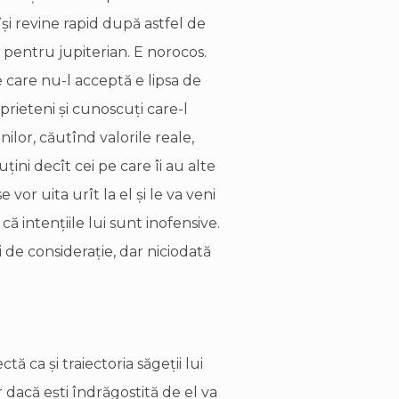
 îşi revine rapid după astfel de
e pentru jupiterian. E norocos.
 care nu-l acceptă e lipsa de
prieteni şi cunoscuţi care-l
ilor, căutînd valorile reale,
ţini decît cei pe care îi au alte
e vor uita urît la el şi le va veni
că intenţiile lui sunt inofensive.
 de consideraţie, dar niciodată
tă ca şi traiectoria săgeţii lui
 dacă eşti îndrăgostită de el va