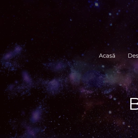
Acasă
Des
B