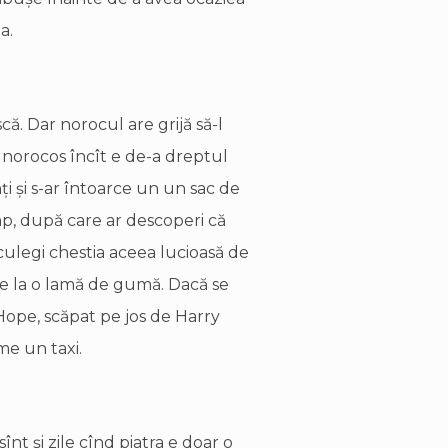
a.
că. Dar norocul are grijă să-l
e norocos încît e de-a dreptul
i şi s-ar întoarce un un sac de
imp, după care ar descoperi că
culegi chestia aceea lucioasă de
 de la o lamă de gumă. Dacă se
Hope, scăpat pe jos de Harry
me un taxi.
sînt şi zile cînd piatra e doar o