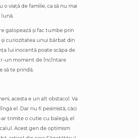
u o viaţă de familie, ca să nu mai
 lună.
care galopează şi fac tumbe prin
 şi curiozitatea unui bărbat din
ţa lui inocentă poate scăpa de
ntr-un moment de încîntare
e să te prindă.
i, acesta e un alt obstacol. Va
îngă el. Dar nu fi pesimistă, căci
-ar trimite o cutie cu balegă, el
 şi calul. Acest gen de optimism