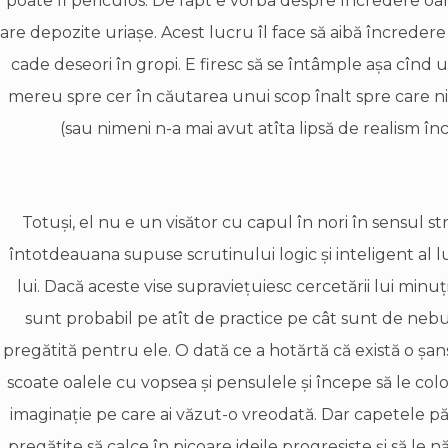
poate fi periculos. De fapt e vorba despre încredere oar
are depozite uriaşe. Acest lucru îl face să aibă încredere n
cade deseori în gropi. E firesc să se întâmple aşa cînd 
mereu spre cer în căutarea unui scop înalt spre care ni
(sau nimeni n-a mai avut atîta lipsă de realism încî
Totuşi, el nu e un visător cu capul în nori în sensul stri
întotdeauana supuse scrutinului logic şi inteligent al lu
lui. Dacă aceste vise supravieţuiesc cercetării lui min
sunt probabil pe atît de practice pe cât sunt de neb
pregătită pentru ele. O dată ce a hotărtă că există o şans
scoate oalele cu vopsea şi pensulele şi începe să le colo
imaginaţie pe care ai văzut-o vreodată. Dar capetele p
pregătite să calce în picoare ideile progresiste şi să le