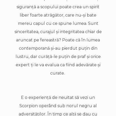
siguranţă a scopului poate crea un spirit
liber foarte atrăgător, care nu-şi bate
mereu capul cu ce spune lumea. Sunt
sinceritatea, curajul şi integritatea chiar de
aruncat pe fereastră? Poate că în lumea
contemporană şi-au pierdut puţin din
lustru, dar curăţă-le puţin de praf şi orice
expert ţi le va evalua ca fiind adevărate şi
curate.
E o experienţă de neuitat să vezi un
Scorpion operând sub norul negru al
adversităţilor. În timp ce alţii se dau cu