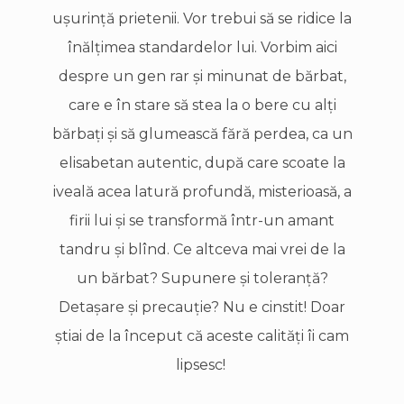
uşurinţă prietenii. Vor trebui să se ridice la
înălţimea standardelor lui. Vorbim aici
despre un gen rar şi minunat de bărbat,
care e în stare să stea la o bere cu alţi
bărbaţi şi să glumească fără perdea, ca un
elisabetan autentic, după care scoate la
iveală acea latură profundă, misterioasă, a
firii lui şi se transformă într-un amant
tandru şi blînd. Ce altceva mai vrei de la
un bărbat? Supunere şi toleranţă?
Detaşare şi precauţie? Nu e cinstit! Doar
ştiai de la început că aceste calităţi îi cam
lipsesc!