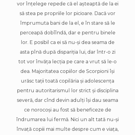
vor înţelege repede că el aşteaptă de la ei
să stea pe propriile lor picioare. Dacă vor
împrumuta bani de la el, e în stare să le
perceapă dobîîndă, dar e pentru binele
lor. E posibil ca ei să nu-şi dea seama de
asta pînă după dispariţia lui, dar într-o zi
tot vor învăţa lecţia pe care a vrut să le-o
dea. Majoritatea copiilor de Scorpioni îşi
urăsc taţii toată copilăria şi adolescenţa
pentru autoritarismul lor strict şi disciplina
severă, dar cînd devin adulţi îşi dau seama
ce norocoşi au fost să beneficeze de
îndrumarea lui fermă. Nici un alt tată nu-şi
învaţă copiii mai multe despre cum e viaţa,