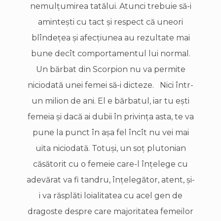
nemulţumirea tatălui. Atunci trebuie să-i
aminteşti cu tact şi respect că uneori
blîndeţea şi afecţiunea au rezultate mai
bune decît comportamentul lui normal.
Un bărbat din Scorpion nu va permite
niciodată unei femei să-i dicteze. Nici într-
un milion de ani. El e bărbatul, iar tu eşti
femeia şi dacă ai dubii în privinţa asta, te va
pune la punct în aşa fel încît nu vei mai
uita niciodată. Totuşi, un soţ plutonian
căsătorit cu o femeie care-l înţelege cu
adevărat va fi tandru, înţelegător, atent, şi-
i va răsplăti loialitatea cu acel gen de
dragoste despre care majoritatea femeilor