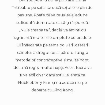
primite pentru bună purtare. Dar ia
întreab-o pe soţia lui dacă soţul ei e plin de
pasiune. Poate că va reuşi să-şi adune
suficientă demnitate ca să-ţi răspundă:
„Nu e treaba ta!”, dar îşi va aminti cu
siguranţă multe zile umplute cu tiradele
lui înflăcărate pe tema poluării, dresării
câinelui, a drogurilor, a părului lung, a
metodelor contraceptive şi multe nopţi
de… mă rog, şi multe nopţi. Acest lucru va
fi valabil chiar dacă soţul ei arată ca
Huckleberry Finn şi nu aduce nici pe
departe cu King Kong.