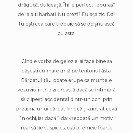
drăguţă, dulceaţă. Îhî, e perfect, iepuraş”
de la alţi bărbaţi. Nu crezi? Eu aşa zic. Dar
tu eşti cea care trebuie să se obişnuiască
cu asta.
Cînd e vorba de gelozie, ai face bine să
păşeşti cu mare grijă pe teritoriul ăsta.
Bărbatul tău poate erupe ca muntele
vezuviu într-o zi proastă dacă se întîmplă
să clipeşti accidental dintr-un ochi prin
preajma unui bărbat fiindcă ţi-a intrat ceva
în ochi, iar dacă îi dai vreodată un motiv
real să fie suspicios, eşti o femeie foarte