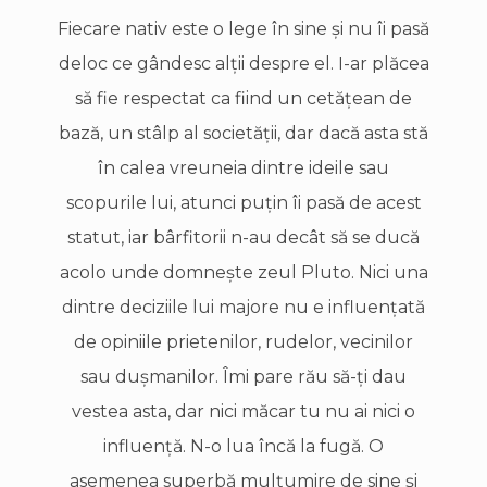
Fiecare nativ este o lege în sine şi nu îi pasă
deloc ce gândesc alţii despre el. I-ar plăcea
să fie respectat ca fiind un cetăţean de
bază, un stâlp al societăţii, dar dacă asta stă
în calea vreuneia dintre ideile sau
scopurile lui, atunci puţin îi pasă de acest
statut, iar bârfitorii n-au decât să se ducă
acolo unde domneşte zeul Pluto. Nici una
dintre deciziile lui majore nu e influenţată
de opiniile prietenilor, rudelor, vecinilor
sau duşmanilor. Îmi pare rău să-ţi dau
vestea asta, dar nici măcar tu nu ai nici o
influenţă. N-o lua încă la fugă. O
asemenea superbă mulţumire de sine şi