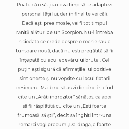
Poate că o să-ţi ia ceva timp să te adaptezi
personalităţii lui, dar în final te vei căli.
Dacă eşti prea moale, vei fi tot timpul
rănită alături de un Scorpion. Nu-l întreba
niciodată ce crede despre o rochie sau o
tunsoare nouă, dacă nu eşti pregătită să fii
înţepată cu acul adevărului brutal. Cel
puţin eşti sigură că afirmaţiile lui pozitive
sînt oneste şi nu vopsite cu lacul flatării
nesincere. Mai bine să auzi din cînd în cînd
cîte un „Arăţi îngrozitor” sănătos, ca apoi
să fii răsplătită cu cîte un „Eşti foarte
frumoasă, să ştii”, decît să înghiţi într-una
remarci vagi precum „Da, dragă, e foarte