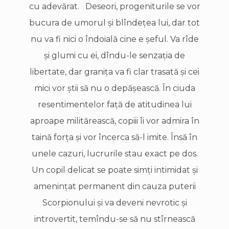
cu adevărat. Deseori, progeniturile se vor
bucura de umorul şi blîndeţea lui, dar tot
nu va fi nici o îndoială cine e şeful. Va rîde
şi glumi cu ei, dîndu-le senzaţia de
libertate, dar graniţa va fi clar trasată şi cei
mici vor ştii să nu o depăşească. În ciuda
resentimentelor faţă de atitudinea lui
aproape militărească, copiii îi vor admira în
taină forţa şi vor încerca să-l imite. Însă în
unele cazuri, lucrurile stau exact pe dos.
Un copil delicat se poate simţi intimidat şi
ameninţat permanent din cauza puterii
Scorpionului şi va deveni nevrotic şi
introvertit, temîndu-se să nu stîrnească