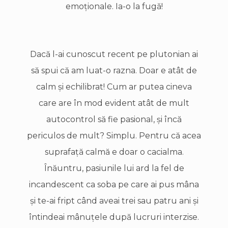
emoţionale. Ia-o la fugă!
Dacă l-ai cunoscut recent pe plutonian ai
să spui că am luat-o razna. Doar e atât de
calm şi echilibrat! Cum ar putea cineva
care are în mod evident atât de mult
autocontrol să fie pasional, şi încă
periculos de mult? Simplu. Pentru că acea
suprafaţă calmă e doar o cacialma.
Înăuntru, pasiunile lui ard la fel de
incandescent ca soba pe care ai pus mâna
şi te-ai fript când aveai trei sau patru ani şi
întindeai mânuţele după lucruri interzise.