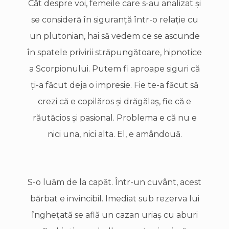
Cât despre voi, femeile care s-au analizat şi
se consideră în siguranţă într-o relaţie cu
un plutonian, hai să vedem ce se ascunde
în spatele privirii străpungătoare, hipnotice
a Scorpionului. Putem fi aproape siguri că
ţi-a făcut deja o impresie. Fie te-a făcut să
crezi că e copilăros şi drăgălaş, fie că e
răutăcios şi pasional. Problema e că nu e
nici una, nici alta. El, e amândouă.
S-o luăm de la capăt. Într-un cuvânt, acest
bărbat e invincibil. Imediat sub rezerva lui
îngheţată se află un cazan uriaş cu aburi