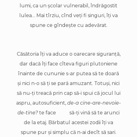
lumi, ca un şcolar vulnerabil, îndrăgostit
lulea… Mai tîrziu, cînd veţi fi singuri, îţi va
spune ce gîndeşte cu adevărat.
Căsătoria îţi va aduce o oarecare siguranţă,
dar dacă îţi face cîteva figuri plutoniene
înainte de cununie s-ar putea să te doară
şi nici n-o să ţi se pară amuzant. Totuşi, nici
să nu-ţi treacă prin cap să-i spui că jocul lui
aspru, autosuficient,
de-a cine-are-nevoie-
de-tine?
te face să-ţi vină să te arunci
de la etaj. Bărbatul acestei zodii îţi va
spune pur şi simplu că n-ai decît să sari.