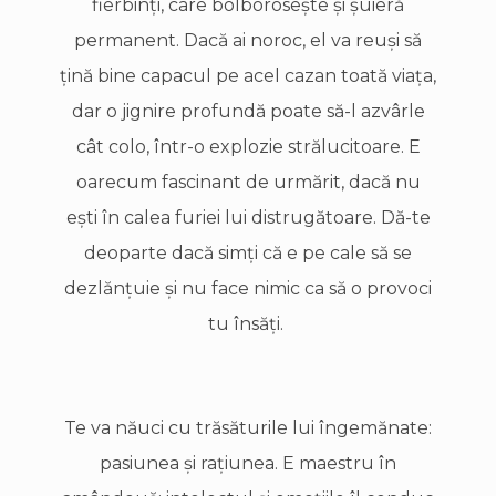
fierbinţi, care bolboroseşte şi şuieră
permanent. Dacă ai noroc, el va reuşi să
ţină bine capacul pe acel cazan toată viaţa,
dar o jignire profundă poate să-l azvârle
cât colo, într-o explozie strălucitoare. E
oarecum fascinant de urmărit, dacă nu
eşti în calea furiei lui distrugătoare. Dă-te
deoparte dacă simţi că e pe cale să se
dezlănţuie şi nu face nimic ca să o provoci
tu însăţi.
Te va năuci cu trăsăturile lui îngemănate:
pasiunea şi raţiunea. E maestru în