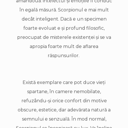
amândouă: intelectul şi emoţiile îl conduc
în egală măsură. Scorpionul e mai mult
decât inteligent. Dacă e un specimen
foarte evoluat e şi profund filosofic,
preocupat de misterele existenţei şi se va
apropia foarte mult de aflarea
răspunsurilor.
Există exemplare care pot duce vieţi
spartane, în camere nemobilate,
refuzându-şi orice confort din motive
obscure, estetice, dar adevărata natură a
semnului e senzuală. În mod normal,