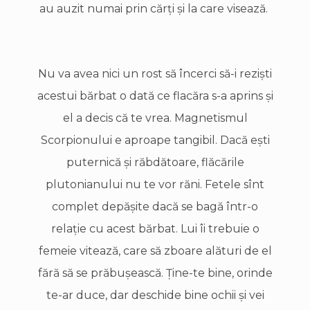
au auzit numai prin cărţi şi la care visează.
Nu va avea nici un rost să încerci să-i rezişti
acestui bărbat o dată ce flacăra s-a aprins şi
el a decis că te vrea. Magnetismul
Scorpionului e aproape tangibil. Dacă eşti
puternică şi răbdătoare, flăcările
plutonianului nu te vor răni. Fetele sînt
complet depăşite dacă se bagă într-o
relaţie cu acest bărbat. Lui îi trebuie o
femeie vitează, care să zboare alături de el
fără să se prăbuşească. Ține-te bine, orinde
te-ar duce, dar deschide bine ochii şi vei