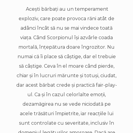
Aceşti bărbaţi au un temperament
exploziv, care poate provoca răni atât de
adânci încât să nu se mai vindece toată
viaţa. Când Scorpionul îşi azvârle coada
mortală, înţepătura doare îngrozitor. Nu
numai că îi place să câştige, dar el trebuie
să câştige. Ceva în el moare când pierde,
chiar şi în lucruri mărunte şi totuşi, ciudat,
dar acest bărbat crede şi practică fair-play-
ul. Ca şi în cazul celorlalte emoţii,
dezamăgirea nu se vede niciodată pe
acele trăsături împietrite, iar reacţiile lui
sunt controlate cu severitate, inclusiv în
domeniul legăturilor amoroase. Dacă are