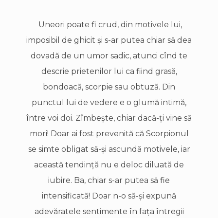
Uneori poate fi crud, din motivele lui,
imposibil de ghicit şi s-ar putea chiar să dea
dovadă de un umor sadic, atunci cînd te
descrie prietenilor lui ca fiind grasă,
bondoacă, scorpie sau obtuză. Din
punctul lui de vedere e o glumă intimă,
între voi doi. Zîmbeşte, chiar dacă-ţi vine să
mori! Doar ai fost prevenită că Scorpionul
se simte obligat să-şi ascundă motivele, iar
această tendinţă nu e deloc diluată de
iubire. Ba, chiar s-ar putea să fie
intensificată! Doar n-o să-şi expună
adevăratele sentimente în faţa întregii