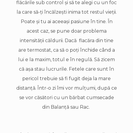
flăcările sub control şi să te alegi cu un foc
la care să-ţi încălzeşti inima tot restul vieţii.
Poate şi tu ai aceeaşi pasiune în tine. În
acest caz, se pune doar problema
intensităţii căldurii. Dacă flacăra din tine
are termostat, ca să o poţi închide când a
lui e la maxim, totul e în regulă. Să zicem
că aşa stau lucrurile. Fetele care sunt în
pericol trebuie să fi fugit deja la mare
distanţă. Într-o zi îmi vor mulţumi, după ce
se vor căsători cu un bărbat cumsecade
din Balanţă sau Rac.