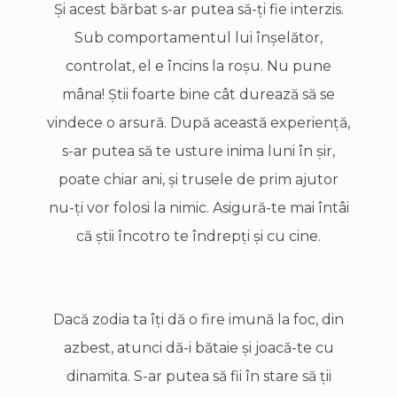
Şi acest bărbat s-ar putea să-ţi fie interzis.
Sub comportamentul lui înşelător,
controlat, el e încins la roşu. Nu pune
mâna! Ştii foarte bine cât durează să se
vindece o arsură. După această experienţă,
s-ar putea să te usture inima luni în şir,
poate chiar ani, şi trusele de prim ajutor
nu-ţi vor folosi la nimic. Asigură-te mai întâi
că ştii încotro te îndrepţi şi cu cine.
Dacă zodia ta îţi dă o fire imună la foc, din
azbest, atunci dă-i bătaie şi joacă-te cu
dinamita. S-ar putea să fii în stare să ţii