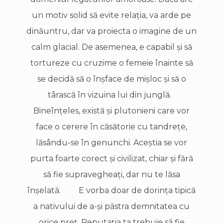
un motiv solid să evite relaţia, va arde pe
dinăuntru, dar va proiecta o imagine de un
calm glacial. De asemenea, e capabil şi să
tortureze cu cruzime o femeie înainte să
se decidă să o înşface de mișloc şi să o
târască în vizuina lui din junglă.
Bineînţeles, există şi plutonieni care vor
face o cerere în căsătorie cu tandreţe,
lăsându-se în genunchi. Aceştia se vor
purta foarte corect şi civilizat, chiar şi fără
să fie supravegheaţi, dar nu te lăsa
înşelată. E vorba doar de dorinţa tipică
a nativului de a-şi păstra demnitatea cu
orice preţ. Reputaţia ta trebuie să fie