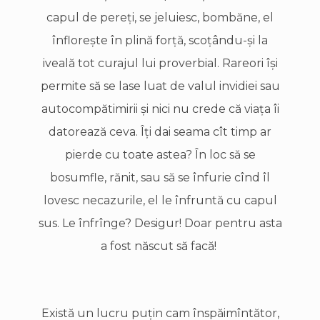
capul de pereţi, se jeluiesc, bombăne, el
înfloreşte în plină forţă, scoţându-şi la
iveală tot curajul lui proverbial. Rareori îşi
permite să se lase luat de valul invidiei sau
autocompătimirii şi nici nu crede că viaţa îi
datorează ceva. Îţi dai seama cît timp ar
pierde cu toate astea? În loc să se
bosumfle, rănit, sau să se înfurie cînd îl
lovesc necazurile, el le înfruntă cu capul
sus. Le înfrînge? Desigur! Doar pentru asta
a fost născut să facă!
Există un lucru puţin cam înspăimîntător,