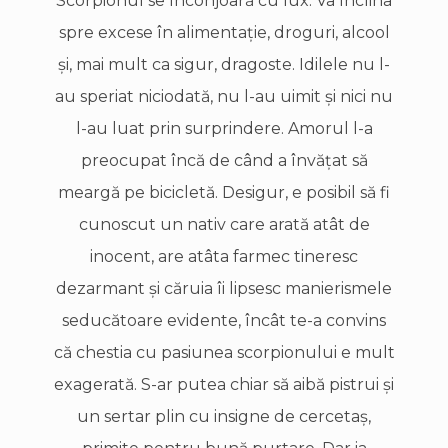
Scorpionul se înconjoară cu lux. Va înclina
spre excese în alimentaţie, droguri, alcool
şi, mai mult ca sigur, dragoste. Idilele nu l-
au speriat niciodată, nu l-au uimit şi nici nu
l-au luat prin surprindere. Amorul l-a
preocupat încă de când a învăţat să
meargă pe bicicletă. Desigur, e posibil să fi
cunoscut un nativ care arată atât de
inocent, are atâta farmec tineresc
dezarmant şi căruia îi lipsesc manierismele
seducătoare evidente, încât te-a convins
că chestia cu pasiunea scorpionului e mult
exagerată. S-ar putea chiar să aibă pistrui şi
un sertar plin cu insigne de cercetaş,