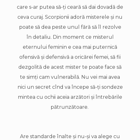
care s-ar putea să-ţi ceară să dai dovadă de
ceva curaj. Scorpionii adoră misterele şi nu
poate să dea peste unul fără să îl rezolve
în detaliu. Din moment ce misterul
eternului feminin e cea mai puternică
ofensivă şi defensivă a oricărei femei, să fii
dezgolită de acest mister te poate face să
te simţi cam vulnerabilă. Nu vei mai avea
nici un secret cînd va începe să-ţi sondeze
mintea cu ochii aceia arzători şi întrebările
pătrunzătoare.
Are standarde înalte şi nu-şi va alege cu