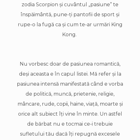
zodia Scorpion şi cuvântul „pasiune” te
înspăimântă, pune-ţi pantofii de sport şi
rupe-o la fugă ca şi cum te-ar urmări King
Kong.
Nu vorbesc doar de pasiunea romantică,
deşi aceasta e în capul listei. Mă refer şi la
pasiunea intensă manifestată când e vorba
de politică, muncă, prietenie, religie,
mâncare, rude, copii, haine, viaţă, moarte şi
orice alt subiect îţi vine în minte. Un astfel
de bărbat nu e tocmai ce-i trebuie
sufletului tău dacă îţi repugnă excesele