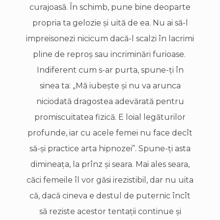
curajoasă. În schimb, pune bine deoparte
propria ta gelozie şi uită de ea. Nu ai să-l
impreisonezi nicicum dacă-l scalzi în lacrimi
pline de reproş sau incriminări furioase.
Indiferent cum s-ar purta, spune-ţi în
sinea ta: „Mă iubeşte şi nu va arunca
niciodată dragostea adevărată pentru
promiscuitatea fizică. E loial legăturilor
profunde, iar cu acele femei nu face decît
să-şi practice arta hipnozei”. Spune-ţi asta
dimineaţa, la prînz şi seara. Mai ales seara,
căci femeile îl vor găsi irezistibil, dar nu uita
că, dacă cineva e destul de puternic încît
să reziste acestor tentaţii continue şi