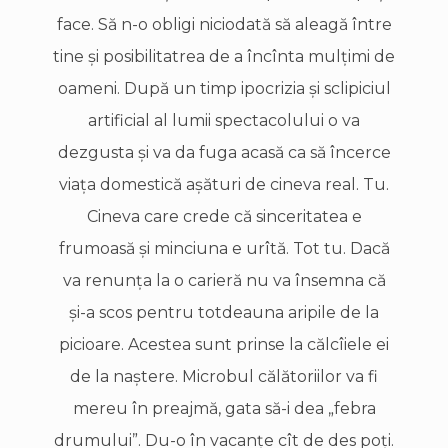
face. Să n-o obligi niciodată să aleagă între
tine şi posibilitatrea de a încînta mulţimi de
oameni. După un timp ipocrizia şi sclipiciul
artificial al lumii spectacolului o va
dezgusta şi va da fuga acasă ca să încerce
viaţa domestică aşături de cineva real. Tu.
Cineva care crede că sinceritatea e
frumoasă şi minciuna e urîtă. Tot tu. Dacă
va renunţa la o carieră nu va însemna că
şi-a scos pentru totdeauna aripile de la
picioare. Acestea sunt prinse la călcîiele ei
de la naştere. Microbul călătoriilor va fi
mereu în preajmă, gata să-i dea „febra
drumului”. Du-o în vacanţe cît de des poţi.