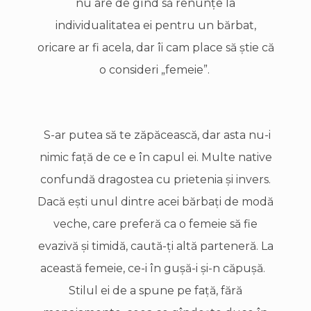
nu are de gînd să renunţe la
individualitatea ei pentru un bărbat,
oricare ar fi acela, dar îi cam place să ştie că
o consideri „femeie”.
S-ar putea să te zăpăcească, dar asta nu-i
nimic faţă de ce e în capul ei. Multe native
confundă dragostea cu prietenia şi invers.
Dacă eşti unul dintre acei bărbaţi de modă
veche, care preferă ca o femeie să fie
evazivă şi timidă, caută-ţi altă parteneră. La
această femeie, ce-i în guşă-i şi-n căpuşă.
Stilul ei de a spune pe faţă, fără