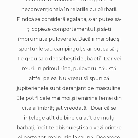
neconvenţională în relaţiile cu bărbaţii.
Fiindcă se consideră egala ta, s-ar putea să-
ţi copieze comportamentul şi să-ţi
împrumute puloverele. Dacă îi mai plac şi
sporturile sau campingul, s-ar putea să-ţi
fie greu să o deosebeşti de „băieţi”. Dar vei
reuşi. În primul rînd, puloverul tău stă
altfel pe ea. Nu vreau să spun că
jupiterienele sunt deranjant de masculine.
Ele pot fi cele mai moi şi feminine femei din
cîte ai îmbrăţişat vreodată. Doar că se
înţelege atît de bine cu atît de mulţi
bărbaţi, încît te obişnuieşti să o vezi printre
ei peste tot, mai puţin la saună.. Deoarece