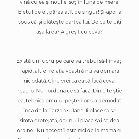
vină cu ea şi noul ei soţ în luna de miere.
Bietul de el, părea atît de singur! Şi-apoi, a
spus că-şi plăteşte partea lui. De ce te uiţi
aşa la ea? A greşit cu ceva?
Există un lucru pe care va trebui să-l înveţi
rapid, altfel relaţia voastră nu va demara
niciodată. Cînd vrei ca ea să facă ceva,
roag-o. Nu-i ordona ce să facă. Din cîte ştie
ea, tehnica omului peşterilor s-a demodat
încă de la Tarzan şi Jane. Îi place să se
simtă protejată, dar nu-i place să i se dea
ordine. Nu acceptă asta nici de la mama ei.