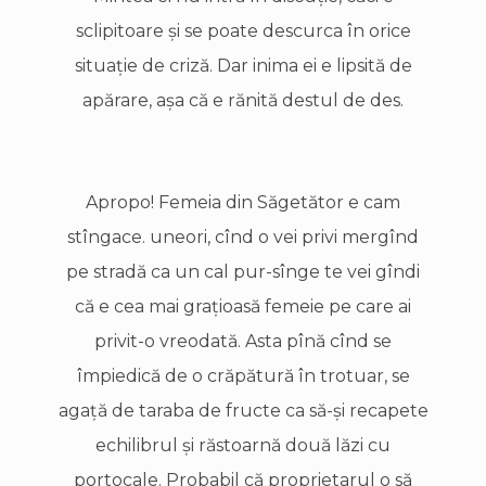
sclipitoare şi se poate descurca în orice
situaţie de criză. Dar inima ei e lipsită de
apărare, aşa că e rănită destul de des.
Apropo! Femeia din Săgetător e cam
stîngace. uneori, cînd o vei privi mergînd
pe stradă ca un cal pur-sînge te vei gîndi
că e cea mai graţioasă femeie pe care ai
privit-o vreodată. Asta pînă cînd se
împiedică de o crăpătură în trotuar, se
agaţă de taraba de fructe ca să-şi recapete
echilibrul şi răstoarnă două lăzi cu
portocale. Probabil că proprietarul o să