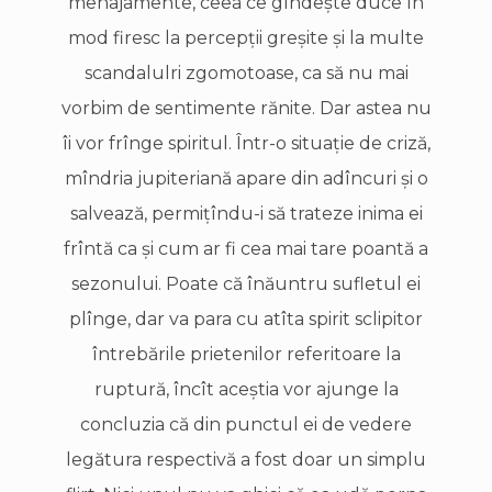
menajamente, ceea ce gîndeşte duce în
mod firesc la percepţii greşite şi la multe
scandalulri zgomotoase, ca să nu mai
vorbim de sentimente rănite. Dar astea nu
îi vor frînge spiritul. Într-o situaţie de criză,
mîndria jupiteriană apare din adîncuri şi o
salvează, permiţîndu-i să trateze inima ei
frîntă ca şi cum ar fi cea mai tare poantă a
sezonului. Poate că înăuntru sufletul ei
plînge, dar va para cu atîta spirit sclipitor
întrebările prietenilor referitoare la
ruptură, încît aceştia vor ajunge la
concluzia că din punctul ei de vedere
legătura respectivă a fost doar un simplu