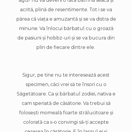
sigur nu va deveni o fată bătrînă seacă şi
acrită, plină de resentimente. Tot i se va
părea că viaţa e amuzantă şi se va distra de
minune. Va înlocui bărbatul cu o groază
de pasiuni şi hobbz-uri şi se va bucura din
plin de fiecare dintre ele.
Sigur, pe tine nu te interesează acest
specimen, căci vrei să te însori cu o
Săgetătoare. Ca şi bărbatul zodiei, nativa e
cam speriată de căsătorie. Va trebui să
foloseşti momeală foarte strălucitoare şi
colorată ca s-o convingi să-ţi accepte
cererea în căsătorie. E în largul ei şi