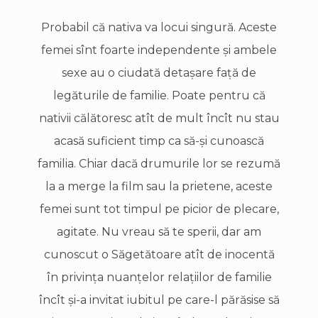
Probabil că nativa va locui singură. Aceste
femei sînt foarte independente şi ambele
sexe au o ciudată detaşare faţă de
legăturile de familie. Poate pentru că
nativii călătoresc atît de mult încît nu stau
acasă suficient timp ca să-şi cunoască
familia. Chiar dacă drumurile lor se rezumă
la a merge la film sau la prietene, aceste
femei sunt tot timpul pe picior de plecare,
agitate. Nu vreau să te sperii, dar am
cunoscut o Săgetătoare atît de inocentă
în privinţa nuanţelor relaţiilor de familie
încît şi-a invitat iubitul pe care-l părăsise să