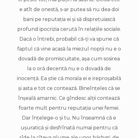
e atît de onestă, s-ar putea să nu dea doi
bani pe reputaţia ei şi să dispreţuiască
profund ipocrizia cerută în relaţiile sociale.
Dacă o întrebi, probabil că-ţi va spune că
faptul că vine acasă la miezul nopţii nu e o
dovadă de promiscuitate, aşa cum sosirea
la o oră decentă nu e o dovadă de
inocenţă. Ea ştie că morala ei e ireproşabilă
şi asta e tot ce contează. Bineînţeles că se
înşeală amarnic. Ce gîndesc alţii contează
foarte mult pentru reputaţia unei femei.
Dar înţelege-o şi tu. Nu înseamnă că e
uşuratică şi desfrînată numai pentru că
rîde la cîteva glume ale unor bărbaţi, de