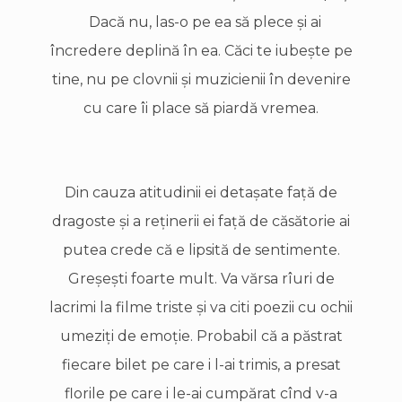
Dacă nu, las-o pe ea să plece şi ai
încredere deplină în ea. Căci te iubeşte pe
tine, nu pe clovnii şi muzicienii în devenire
cu care îi place să piardă vremea.
Din cauza atitudinii ei detaşate faţă de
dragoste şi a reţinerii ei faţă de căsătorie ai
putea crede că e lipsită de sentimente.
Greşeşti foarte mult. Va vărsa rîuri de
lacrimi la filme triste şi va citi poezii cu ochii
umeziţi de emoţie. Probabil că a păstrat
fiecare bilet pe care i l-ai trimis, a presat
florile pe care i le-ai cumpărat cînd v-a