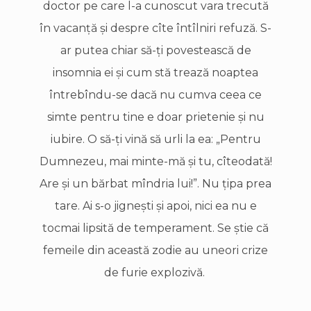
doctor pe care l-a cunoscut vara trecută
în vacanţă şi despre cîte întîlniri refuză. S-
ar putea chiar să-ţi povestească de
insomnia ei şi cum stă trează noaptea
întrebîndu-se dacă nu cumva ceea ce
simte pentru tine e doar prietenie şi nu
iubire. O să-ţi vină să urli la ea: „Pentru
Dumnezeu, mai minte-mă şi tu, cîteodată!
Are şi un bărbat mîndria lui!”. Nu ţipa prea
tare. Ai s-o jigneşti şi apoi, nici ea nu e
tocmai lipsită de temperament. Se ştie că
femeile din această zodie au uneori crize
de furie explozivă.