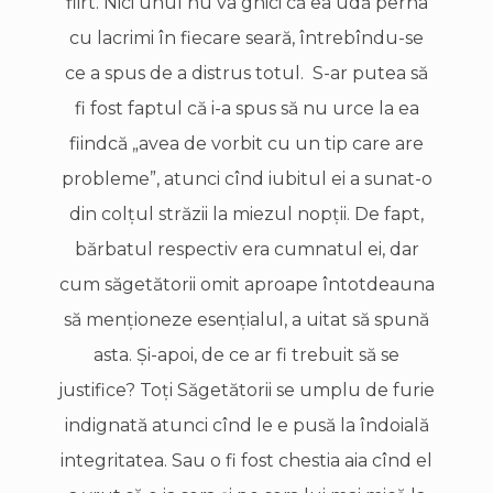
flirt. Nici unul nu va ghici că ea udă perna
cu lacrimi în fiecare seară, întrebîndu-se
ce a spus de a distrus totul. S-ar putea să
fi fost faptul că i-a spus să nu urce la ea
fiindcă „avea de vorbit cu un tip care are
probleme”, atunci cînd iubitul ei a sunat-o
din colţul străzii la miezul nopţii. De fapt,
bărbatul respectiv era cumnatul ei, dar
cum săgetătorii omit aproape întotdeauna
să menţioneze esenţialul, a uitat să spună
asta. Şi-apoi, de ce ar fi trebuit să se
justifice? Toţi Săgetătorii se umplu de furie
indignată atunci cînd le e pusă la îndoială
integritatea. Sau o fi fost chestia aia cînd el