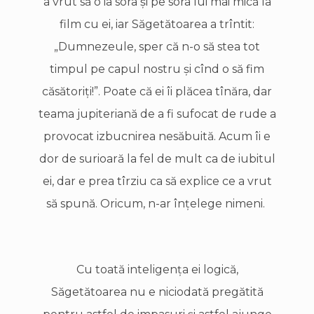
a vrut să o ia sora şi pe sora lui mai mică la
film cu ei, iar Săgetătoarea a trîntit:
„Dumnezeule, sper că n-o să stea tot
timpul pe capul nostru şi cînd o să fim
căsătoriţi!”. Poate că ei îi plăcea tînăra, dar
teama jupiteriană de a fi sufocat de rude a
provocat izbucnirea nesăbuită. Acum îi e
dor de surioară la fel de mult ca de iubitul
ei, dar e prea tîrziu ca să explice ce a vrut
să spună. Oricum, n-ar înţelege nimeni.
Cu toată inteligenţa ei logică,
Săgetătoarea nu e niciodată pregătită