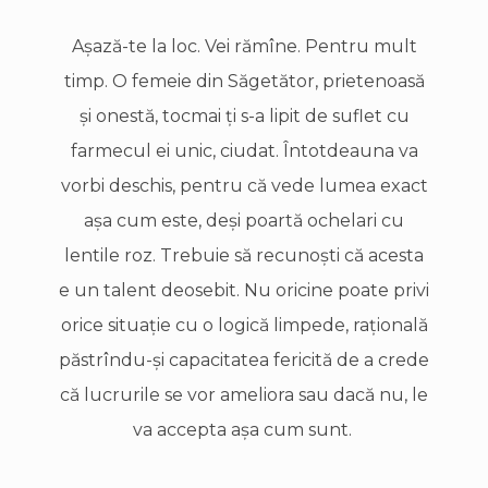
Aşază-te la loc. Vei rămîne. Pentru mult
timp. O femeie din Săgetător, prietenoasă
şi onestă, tocmai ţi s-a lipit de suflet cu
farmecul ei unic, ciudat. Întotdeauna va
vorbi deschis, pentru că vede lumea exact
aşa cum este, deşi poartă ochelari cu
lentile roz. Trebuie să recunoşti că acesta
e un talent deosebit. Nu oricine poate privi
orice situaţie cu o logică limpede, raţională
păstrîndu-şi capacitatea fericită de a crede
că lucrurile se vor ameliora sau dacă nu, le
va accepta aşa cum sunt.