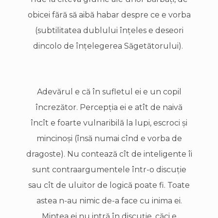
obicei fără să aibă habar despre ce e vorba
(subtilitatea dublului înţeles e deseori
dincolo de înţelegerea Săgetătorului).
Adevărul e că în sufletul ei e un copil
încrezător. Percepţia ei e atît de naivă
încît e foarte vulnaribilă la lupi, escroci şi
mincinoşi (însă numai cînd e vorba de
dragoste). Nu contează cît de inteligente îi
sunt contraargumentele într-o discuţie
sau cît de uluitor de logică poate fi. Toate
astea n-au nimic de-a face cu inima ei.
Mintea ei nu intră în discuţie, căci e