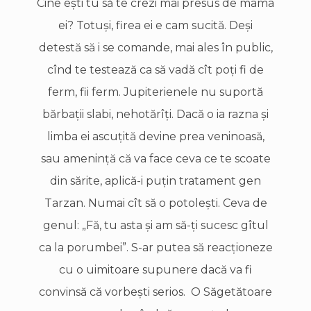
Cine eşti tu să te crezi mai presus de mama
ei? Totuşi, firea ei e cam sucită. Deşi
detestă să i se comande, mai ales în public,
cînd te testează ca să vadă cît poţi fi de
ferm, fii ferm. Jupiterienele nu suportă
bărbaţii slabi, nehotărîţi. Dacă o ia razna şi
limba ei ascuţită devine prea veninoasă,
sau ameninţă că va face ceva ce te scoate
din sărite, aplică-i puţin tratament gen
Tarzan. Numai cît să o potoleşti. Ceva de
genul: „Fă, tu asta şi am să-ţi sucesc gîtul
ca la porumbei”. S-ar putea să reacţioneze
cu o uimitoare supunere dacă va fi
convinsă că vorbeşti serios. O Săgetătoare