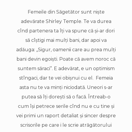
Femeile din Săgetător sunt nişte
adevărate Shirley Temple. Te va durea
cînd partenera ta îţi va spune că şi-ar dori
să cîştigi mai mulţi bani, dar apoi va
adăuga: „Sigur, oamenii care au prea mulţi
bani devin egoişti. Poate că avem noroc că
suntem săraci”. E adevărat, e un optimism
stîngaci, dar te vei obişnui cu el. Femeia
asta nu te va minţi niciodată. Uneori s-ar
putea să îţi doreşti să o facă. Întreab-o
cum îşi petrece serile cînd nu e cu tine şi
vei primi un raport detaliat şi sincer despre
scrisorile pe care i le scrie atrăgătorului