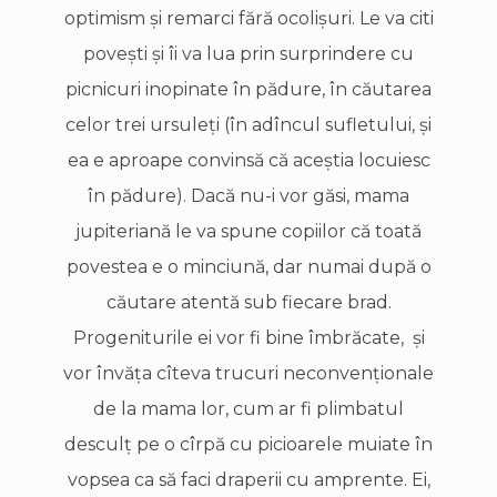
optimism şi remarci fără ocolişuri. Le va citi
poveşti şi îi va lua prin surprindere cu
picnicuri inopinate în pădure, în căutarea
celor trei ursuleţi (în adîncul sufletului, şi
ea e aproape convinsă că aceştia locuiesc
în pădure). Dacă nu-i vor găsi, mama
jupiteriană le va spune copiilor că toată
povestea e o minciună, dar numai după o
căutare atentă sub fiecare brad.
Progeniturile ei vor fi bine îmbrăcate, şi
vor învăţa cîteva trucuri neconvenționale
de la mama lor, cum ar fi plimbatul
desculţ pe o cîrpă cu picioarele muiate în
vopsea ca să faci draperii cu amprente. Ei,