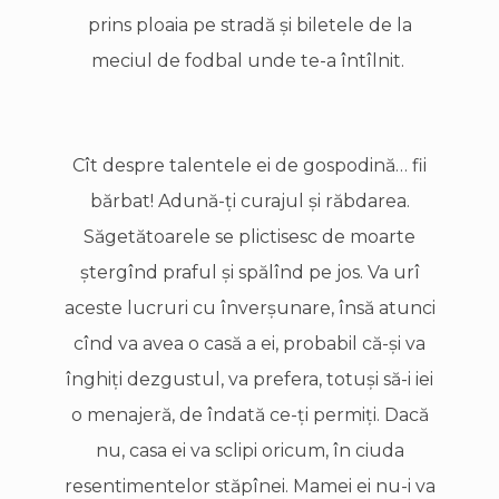
prins ploaia pe stradă şi biletele de la
meciul de fodbal unde te-a întîlnit.
Cît despre talentele ei de gospodină… fii
bărbat! Adună-ţi curajul şi răbdarea.
Săgetătoarele se plictisesc de moarte
ştergînd praful şi spălînd pe jos. Va urî
aceste lucruri cu înverşunare, însă atunci
cînd va avea o casă a ei, probabil că-şi va
înghiţi dezgustul, va prefera, totuşi să-i iei
o menajeră, de îndată ce-ţi permiţi. Dacă
nu, casa ei va sclipi oricum, în ciuda
resentimentelor stăpînei. Mamei ei nu-i va