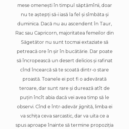
mese omeneşti în timpul săptămînii, doar
nu te aştepţi să-i iasă la fel şi sîmbăta şi
duminica. Dacă nu au ascendent în Taur,
Rac sau Capricorn, majoritatea femeilor din
Săgetător nu sunt tocmai extaziate să
petreacă ore în şir în bucătărie. Dar poate
să încropească un desert delicios şi rafinat
cînd încearcă să te scoată dintr-o stare
proastă. Toanele ei pot fi o adevărată
teroare, dar sunt rare şi durează atît de
puţin încît abia dacă vei avea timp să le
observi. Cînd e într-adevăr jignită, limba ei
va schița ceva sarcastic, dar va uita ce a
spus aproape înainte să termine propoziţia