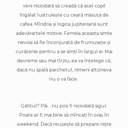
veni niciodată să creadă că acel copil
îngălat lustruieşte cu ceară măsuţa de
cafea. Mîndria şi logica jupiteriană sunt
adevărartele motive. Femeia aceasta simte
nevoia să fie înconjurată de frumuseţe şi
curăţenie pentru a se simţi în largul ei. Mai
devreme sau mai tîrziu, ea va înţelege că,
dacă nu spală parchetul, nimeni altcineva
nu o va face.
Gătitul? Păi… nu poţi fi niciodată sigur.
Poate ar fi mai bine să mîncaţi în oraş în
weekend. Dacă reuşeşte să prepare nişte