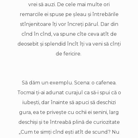
vrei să auzi. De cele mai multe ori
remarcile ei spuse pe şleau şi întrebările
stînjenitoare îţi vor încreţi părul. Dar din
cînd în cînd, va spune cîte ceva atît de
deosebit şi splendid încît îţi va veni să cînţi
de fericire.
Să dăm un exemplu. Scena: o cafenea.
Tocmai ţi-ai adunat curajul ca să-i spui că o
iubeşti, dar înainte să apuci să deschizi
gura, ea te priveşte cu ochii ei senini, larg
deschişi şi te întreabă plină de curiozitate
„Cum te simţi cînd eşti atît de scund? Nu