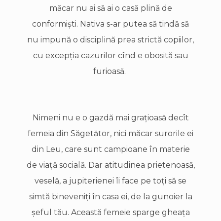
măcar nu ai să ai o casă plină de
conformişti. Nativa s-ar putea să tindă să
nu impună o disciplină prea strictă copiilor,
cu excepţia cazurilor cînd e obosită sau
furioasă.
Nimeni nu e o gazdă mai graţioasă decît
femeia din Săgetător, nici măcar surorile ei
din Leu, care sunt campioane în materie
de viaţă socială. Dar atitudinea prietenoasă,
veselă, a jupiterienei îi face pe toţi să se
simtă bineveniţi în casa ei, de la gunoier la
şeful tău. Această femeie sparge gheaţa