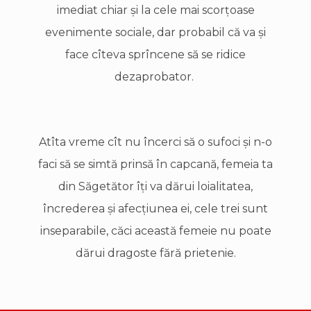
imediat chiar şi la cele mai scorţoase
evenimente sociale, dar probabil că va şi
face cîteva sprîncene să se ridice
dezaprobator.
Atîta vreme cît nu încerci să o sufoci şi n-o
faci să se simtă prinsă în capcană, femeia ta
din Săgetător îţi va dărui loialitatea,
încrederea şi afecţiunea ei, cele trei sunt
inseparabile, căci această femeie nu poate
dărui dragoste fără prietenie.