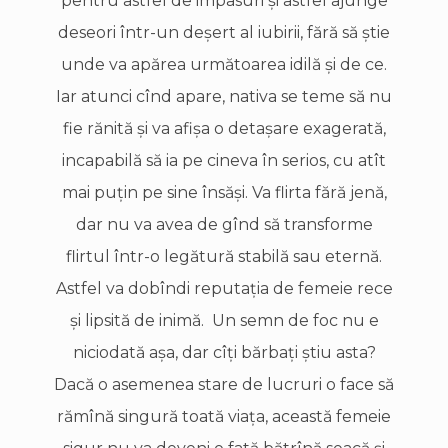
pentru astfel de impasuri şi astfel ajunge
deseori într-un deşert al iubirii, fără să ştie
unde va apărea următoarea idilă şi de ce.
Iar atunci cînd apare, nativa se teme să nu
fie rănită şi va afişa o detaşare exagerată,
incapabilă să ia pe cineva în serios, cu atît
mai puţin pe sine însăşi. Va flirta fără jenă,
dar nu va avea de gînd să transforme
flirtul într-o legătură stabilă sau eternă.
Astfel va dobîndi reputaţia de femeie rece
şi lipsită de inimă. Un semn de foc nu e
niciodată aşa, dar cîţi bărbaţi ştiu asta?
Dacă o asemenea stare de lucruri o face să
rămînă singură toată viaţa, această femeie