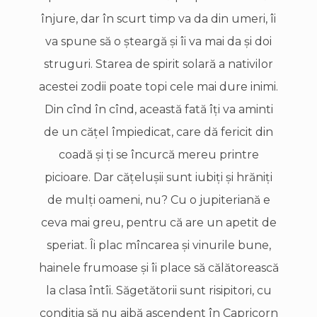
înjure, dar în scurt timp va da din umeri, îi
va spune să o şteargă şi îi va mai da şi doi
struguri. Starea de spirit solară a nativilor
acestei zodii poate topi cele mai dure inimi.
Din cînd în cînd, această fată îţi va aminti
de un căţel împiedicat, care dă fericit din
coadă şi ţi se încurcă mereu printre
picioare. Dar căţeluşii sunt iubiţi şi hrăniţi
de mulţi oameni, nu? Cu o jupiteriană e
ceva mai greu, pentru că are un apetit de
speriat. Îi plac mîncarea şi vinurile bune,
hainele frumoase şi îi place să călătorească
la clasa întîi. Săgetătorii sunt risipitori, cu
condiţia să nu aibă ascendent în Capricorn