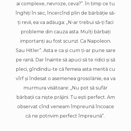
ai complexe, nevroze, ceva?”. în timp ce tu
înghiţi în sec, încercînd plin de bărbăţie să-
ţi revii, ea va adăuga: „N-ar trebui să-ţi faci
probleme din cauza asta. Mulţi bărbaţi
importanţi au fost scunzi. Ca Napoleon.
Sau Hitler”. Asta e ca şi cum ţi-ar pune sare
pe rană. Dar înainte să apuci să te ridici şi să
pleci, gîndindu-te că femeia asta merită cu
vîrf şi îndesat o asemenea grosolănie, ea va
murmura visătoare: „Nu pot să sufăr
bărbaţii ca nişte prăjini. Tu eşti perfect. Am
observat cînd veneam împreună încoace
că ne potrivim perfect împreună”.