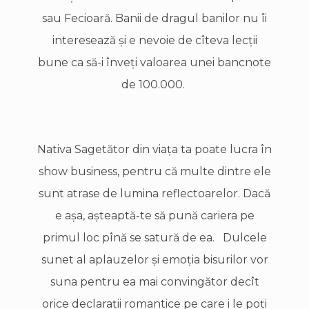
sau Fecioară. Banii de dragul banilor nu îi
interesează şi e nevoie de cîteva lecţii
bune ca să-i înveţi valoarea unei bancnote
de 100.000.
Nativa Sagetător din viaţa ta poate lucra în
show business, pentru că multe dintre ele
sunt atrase de lumina reflectoarelor. Dacă
e aşa, aşteaptă-te să pună cariera pe
primul loc pînă se satură de ea. Dulcele
sunet al aplauzelor şi emoţia bisurilor vor
suna pentru ea mai convingător decît
orice declaraţii romantice pe care i le poţi