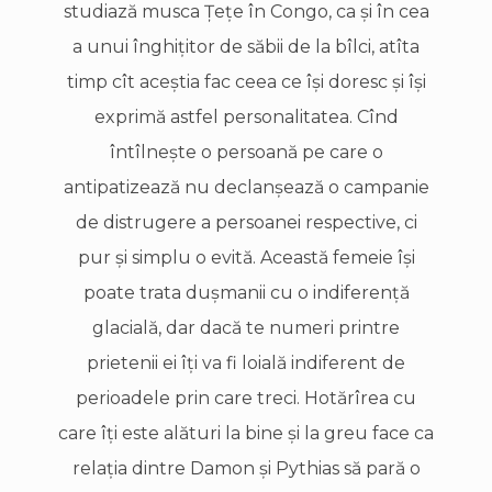
studiază musca Ţeţe în Congo, ca şi în cea
a unui înghiţitor de săbii de la bîlci, atîta
timp cît aceştia fac ceea ce îşi doresc şi îşi
exprimă astfel personalitatea. Cînd
întîlneşte o persoană pe care o
antipatizează nu declanşează o campanie
de distrugere a persoanei respective, ci
pur şi simplu o evită. Această femeie îşi
poate trata duşmanii cu o indiferenţă
glacială, dar dacă te numeri printre
prietenii ei îţi va fi loială indiferent de
perioadele prin care treci. Hotărîrea cu
care îţi este alături la bine şi la greu face ca
relaţia dintre Damon şi Pythias să pară o