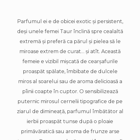
Parfumul ei e de obicei exotic şi persistent,
deşi unele femei Taur înclină spre cealaltă
extremă şi preferă ca părul şi pielea să le
miroase extrem de curat… şi atît. Această
femeie e vizibil mişcată de cearşafurile
proaspăt spălate, îmbibate de dulcele
miros al soarelui sau de aroma delicioasă a
pîinii coapte în cuptor. O sensibilizează
puternic mirosul cernelii tipografice de pe
ziarul de dimineaţă, parfumul îmbătător al
ierbii proaspăt tunse după o ploaie
primăvăratică sau aroma de frunze arse