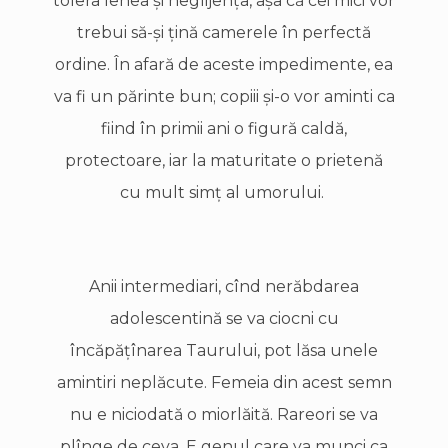
tolera lenea şi neglijenţa, aşa că cei mici vor
trebui să-şi ţină camerele în perfectă
ordine. În afară de aceste impedimente, ea
va fi un părinte bun; copiii şi-o vor aminti ca
fiind în primii ani o figură caldă,
protectoare, iar la maturitate o prietenă
cu mult simţ al umorului.
Anii intermediari, cînd nerăbdarea
adolescentină se va ciocni cu
încăpăţînarea Taurului, pot lăsa unele
amintiri neplăcute. Femeia din acest semn
nu e niciodată o miorlăită. Rareori se va
plînge de ceva. E genul care va munci ca