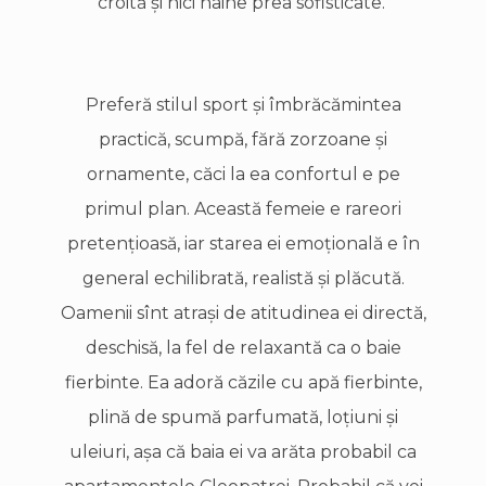
croită şi nici haine prea sofisticate.
Preferă stilul sport şi îmbrăcămintea
practică, scumpă, fără zorzoane şi
ornamente, căci la ea confortul e pe
primul plan. Această femeie e rareori
pretenţioasă, iar starea ei emoţională e în
general echilibrată, realistă şi plăcută.
Oamenii sînt atraşi de atitudinea ei directă,
deschisă, la fel de relaxantă ca o baie
fierbinte. Ea adoră căzile cu apă fierbinte,
plină de spumă parfumată, loţiuni şi
uleiuri, aşa că baia ei va arăta probabil ca