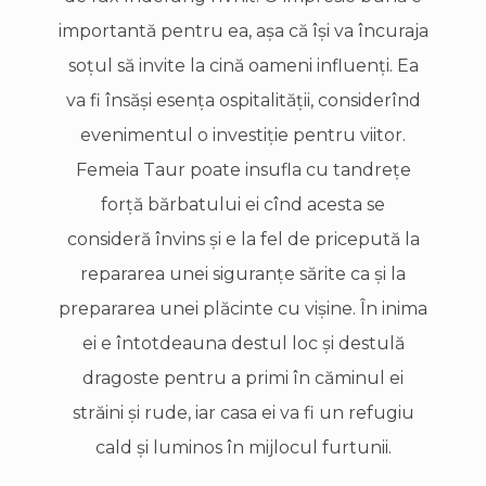
importantă pentru ea, aşa că îşi va încuraja
soţul să invite la cină oameni influenţi. Ea
va fi însăşi esenţa ospitalităţii, considerînd
evenimentul o investiţie pentru viitor.
Femeia Taur poate insufla cu tandreţe
forţă bărbatului ei cînd acesta se
consideră învins şi e la fel de pricepută la
repararea unei siguranţe sărite ca şi la
prepararea unei plăcinte cu vişine. În inima
ei e întotdeauna destul loc şi destulă
dragoste pentru a primi în căminul ei
străini şi rude, iar casa ei va fi un refugiu
cald şi luminos în mijlocul furtunii.