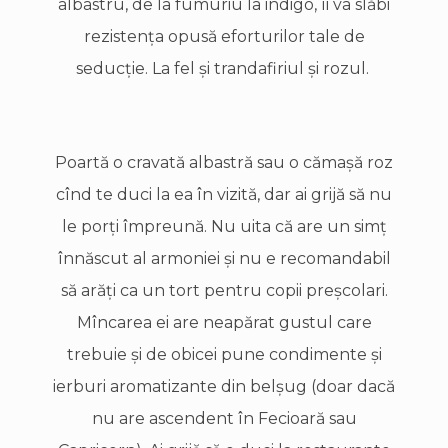
albastru, de la fumuriu la indigo, îi va slăbi
rezistenţa opusă eforturilor tale de
seducţie. La fel şi trandafiriul şi rozul.
Poartă o cravată albastră sau o cămaşă roz
cînd te duci la ea în vizită, dar ai grijă să nu
le porţi împreună. Nu uita că are un simţ
înnăscut al armoniei şi nu e recomandabil
să arăţi ca un tort pentru copii preşcolari.
Mîncarea ei are neapărat gustul care
trebuie şi de obicei pune condimente şi
ierburi aromatizante din belşug (doar dacă
nu are ascendent în Fecioară sau