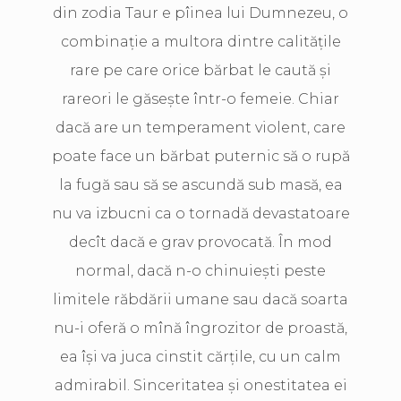
din zodia Taur e pîinea lui Dumnezeu, o
combinaţie a multora dintre calităţile
rare pe care orice bărbat le caută şi
rareori le găseşte într-o femeie. Chiar
dacă are un temperament violent, care
poate face un bărbat puternic să o rupă
la fugă sau să se ascundă sub masă, ea
nu va izbucni ca o tornadă devastatoare
decît dacă e grav provocată. În mod
normal, dacă n-o chinuieşti peste
limitele răbdării umane sau dacă soarta
nu-i oferă o mînă îngrozitor de proastă,
ea îşi va juca cinstit cărţile, cu un calm
admirabil. Sinceritatea şi onestitatea ei