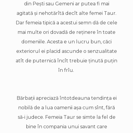
din Peşti sau Gemeni ar putea fi mai
agitată şi nehotărîtă decît alte femei Taur.
Dar femeia tipică a acestui semn dă de cele
mai multe ori dovadă de reţinere în toate
domeniile. Acesta e un lucru bun, căci
exteriorul ei placid ascunde o senzualitate
atît de puternică încît trebuie ţinută puţin
în frîu.
Bărbaţii apreciază întotdeauna tendinţa ei
nobilă de a lua oamenii aşa cum sînt, fără
să-i judece. Femeia Taur se simte la fel de
bine în compania unui savant care