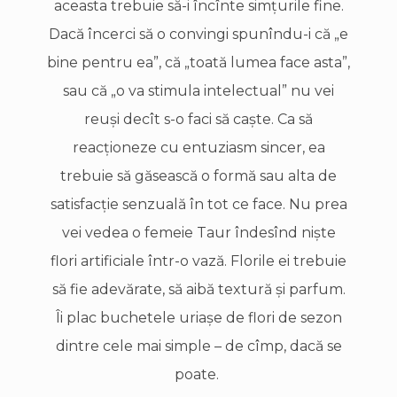
aceasta trebuie să-i încînte simţurile fine.
Dacă încerci să o convingi spunîndu-i că „e
bine pentru ea”, că „toată lumea face asta”,
sau că „o va stimula intelectual” nu vei
reuşi decît s-o faci să caşte. Ca să
reacţioneze cu entuziasm sincer, ea
trebuie să găsească o formă sau alta de
satisfacţie senzuală în tot ce face. Nu prea
vei vedea o femeie Taur îndesînd nişte
flori artificiale într-o vază. Florile ei trebuie
să fie adevărate, să aibă textură şi parfum.
Îi plac buchetele uriaşe de flori de sezon
dintre cele mai simple – de cîmp, dacă se
poate.