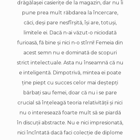
drăgălaşei casieriţe de la magazin, dar nu îi
pune prea mult răbdarea la încercare,
căci, deşi pare nesfîrşită, îşi are, totuşi,
limitele ei. Dacă n-ai văzut-o niciodată
furioasă, fă bine şi nici n-o stîrni! Femeia din
acest semn nu e dominată de scopuri
strict intelectuale. Asta nu înseamnă că nu
e inteligentă. Dimpotrivă, mintea ei poate
ţine piept cu succes celor mai deştepţi
bărbaţi sau femei, doar că nu i se pare
crucial să înţeleagă teoria relativităţii şi nici
nu o interesează foarte mult să se piardă
în discuţii abstracte. Nu e nici impresionată,
nici încîntată dacă faci colecţie de diplome