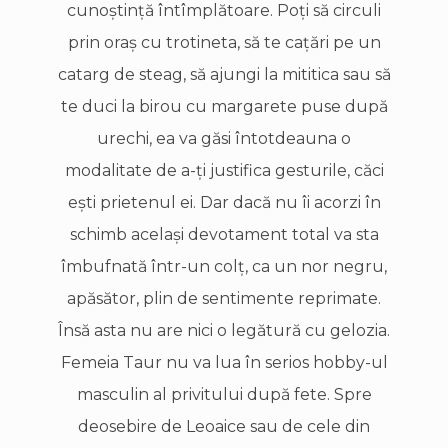
cunoştinţă întîmplătoare. Poţi să circuli
prin oraş cu trotineta, să te caţări pe un
catarg de steag, să ajungi la mititica sau să
te duci la birou cu margarete puse după
urechi, ea va găsi întotdeauna o
modalitate de a-ţi justifica gesturile, căci
eşti prietenul ei. Dar dacă nu îi acorzi în
schimb acelaşi devotament total va sta
îmbufnată într-un colţ, ca un nor negru,
apăsător, plin de sentimente reprimate.
Însă asta nu are nici o legătură cu gelozia.
Femeia Taur nu va lua în serios hobby-ul
masculin al privitului după fete. Spre
deosebire de Leoaice sau de cele din