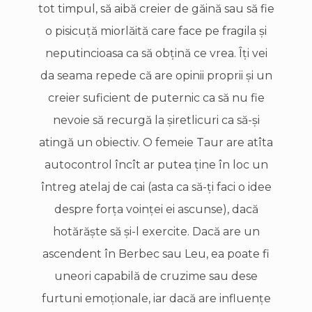
tot timpul, să aibă creier de găină sau să fie
o pisicuţă miorlăită care face pe fragila şi
neputincioasa ca să obţină ce vrea. Îţi vei
da seama repede că are opinii proprii şi un
creier suficient de puternic ca să nu fie
nevoie să recurgă la şiretlicuri ca să-și
atingă un obiectiv. O femeie Taur are atîta
autocontrol încît ar putea ţine în loc un
întreg atelaj de cai (asta ca să-ţi faci o idee
despre forţa voinţei ei ascunse), dacă
hotărăşte să şi-l exercite. Dacă are un
ascendent în Berbec sau Leu, ea poate fi
uneori capabilă de cruzime sau dese
furtuni emoţionale, iar dacă are influenţe