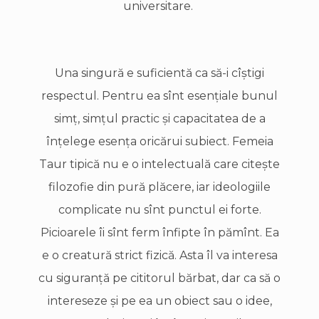
universitare.
Una singură e suficientă ca să-i cîştigi
respectul. Pentru ea sînt esenţiale bunul
simţ, simţul practic şi capacitatea de a
înţelege esenţa oricărui subiect. Femeia
Taur tipică nu e o intelectuală care citeşte
filozofie din pură plăcere, iar ideologiile
complicate nu sînt punctul ei forte.
Picioarele îi sînt ferm înfipte în pămînt. Ea
e o creatură strict fizică. Asta îl va interesa
cu siguranţă pe cititorul bărbat, dar ca să o
intereseze şi pe ea un obiect sau o idee,