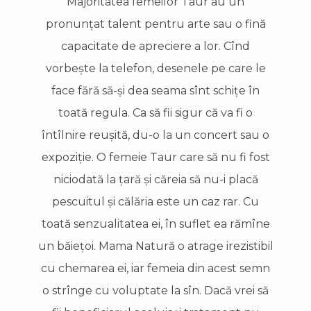
Majoritatea femeilor Taur au un
pronunţat talent pentru arte sau o fină
capacitate de apreciere a lor. Cînd
vorbeşte la telefon, desenele pe care le
face fără să-şi dea seama sînt schiţe în
toată regula. Ca să fii sigur că va fi o
întîlnire reuşită, du-o la un concert sau o
expoziţie. O femeie Taur care să nu fi fost
niciodată la ţară şi căreia să nu-i placă
pescuitul şi călăria este un caz rar. Cu
toată senzualitatea ei, în suflet ea rămîne
un băieţoi. Mama Natură o atrage irezistibil
cu chemarea ei, iar femeia din acest semn
o strînge cu voluptate la sîn. Dacă vrei să