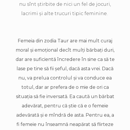
nu sînt ştirbite de nici un fel de jocuri,
lacrimi şi alte trucuri tipic feminine.
Femeia din zodia Taur are mai mult curaj
moral şi emoţional decît mulţi bărbaţi duri,
dar are suficientă încredere în sine ca să te
lase pe tine să fii şeful, dacă asta vrei. Dacă
nu, va prelua controlul şi va conduce ea
totul, dar ar prefera de o mie de ori ca
situaţia să fie inversată. Ea caută un bărbat
adevărat, pentru că ştie că e o femeie
adevărată şi e mîndră de asta. Pentru ea, a
fi femeie nu înseamnă neapărat să flirteze