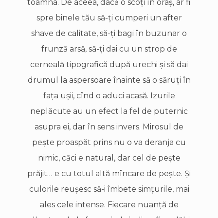
toamna. De aceea, dacă o scoţi în oraş, ar fi
spre binele tău să-ţi cumperi un after
shave de calitate, să-ţi bagi în buzunar o
frunză arsă, să-ţi dai cu un strop de
cerneală tipografică după urechi şi să dai
drumul la aspersoare înainte să o săruţi în
faţa uşii, cînd o aduci acasă. Izurile
neplăcute au un efect la fel de puternic
asupra ei, dar în sens invers. Mirosul de
peşte proaspăt prins nu o va deranja cu
nimic, căci e natural, dar cel de peşte
prăjit… e cu totul altă mîncare de peşte. Şi
culorile reuşesc să-i îmbete simţurile, mai
ales cele intense. Fiecare nuanţă de