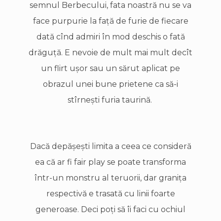
semnul Berbecului, fata noastră nu se va
face purpurie la faţă de furie de fiecare
dată cînd admiri în mod deschis o fată
drăguţă. E nevoie de mult mai mult decît
un flirt uşor sau un sărut aplicat pe
obrazul unei bune prietene ca să-i
stîrneşti furia taurină.
Dacă depăşeşti limita a ceea ce consideră
ea că ar fi fair play se poate transforma
într-un monstru al teruorii, dar graniţa
respectivă e trasată cu linii foarte
generoase. Deci poţi să îi faci cu ochiul