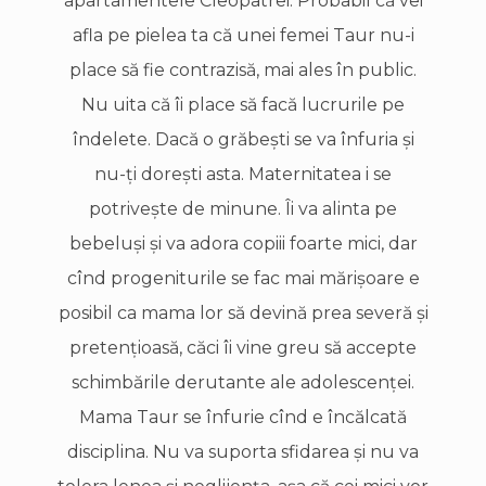
apartamentele Cleopatrei. Probabil că vei
afla pe pielea ta că unei femei Taur nu-i
place să fie contrazisă, mai ales în public.
Nu uita că îi place să facă lucrurile pe
îndelete. Dacă o grăbeşti se va înfuria şi
nu-ţi doreşti asta. Maternitatea i se
potriveşte de minune. Îi va alinta pe
bebeluşi şi va adora copiii foarte mici, dar
cînd progeniturile se fac mai mărişoare e
posibil ca mama lor să devină prea severă şi
pretenţioasă, căci îi vine greu să accepte
schimbările derutante ale adolescenţei.
Mama Taur se înfurie cînd e încălcată
disciplina. Nu va suporta sfidarea şi nu va