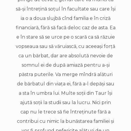
să-şi întreţină soţul în facultate sau care îşi
ia o a doua slujbă cînd familia e în criză
financiară, fără să facă deloc caz de asta. Ea
e în stare să se urce pe o scară ca să răzuie
vopseaua sau să văruiască, cu aceeaşi forţă
ca un bărbat, dar are absolută nevoie de
somnul ei de după amiază pentru a-şi
păstra puterile. Va merge mîndră alături
de bărbatul din viaţa ei, fără a-l depăşi sau
a sta în umbra lui. Multe soţii din Taur îşi
ajută soţii la studii sau la lucru. Nici prin
cap nu le trece să fie întreţinute fără a
contribui cu nimic la bunăstarea familiei şi
vor fi profund nefericite alături de un