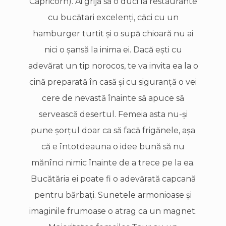
Capricorn). Ai grijă să o duci la restaurante
cu bucătari excelenţi, căci cu un
hamburger turtit şi o supă chioară nu ai
nici o şansă la inima ei. Dacă eşti cu
adevărat un tip norocos, te va invita ea la o
cină preparată în casă şi cu siguranţă o vei
cere de nevastă înainte să apuce să
servească desertul. Femeia asta nu-şi
pune şorţul doar ca să facă frigănele, aşa
că e întotdeauna o idee bună să nu
mănînci nimic înainte de a trece pe la ea.
Bucătăria ei poate fi o adevărată capcană
pentru bărbaţi. Sunetele armonioase şi
imaginile frumoase o atrag ca un magnet.