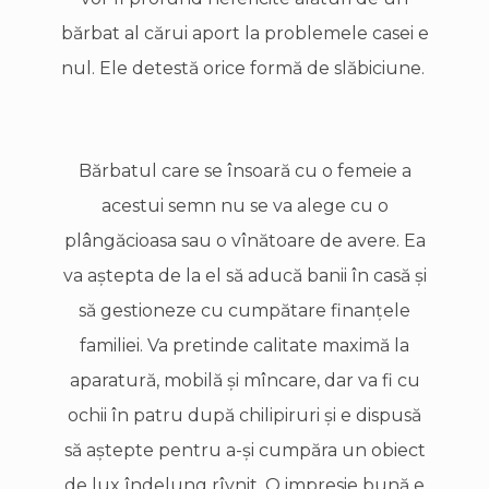
bărbat al cărui aport la problemele casei e
nul. Ele detestă orice formă de slăbiciune.
Bărbatul care se însoară cu o femeie a
acestui semn nu se va alege cu o
plângăcioasa sau o vînătoare de avere. Ea
va aştepta de la el să aducă banii în casă şi
să gestioneze cu cumpătare finanţele
familiei. Va pretinde calitate maximă la
aparatură, mobilă şi mîncare, dar va fi cu
ochii în patru după chilipiruri şi e dispusă
să aştepte pentru a-şi cumpăra un obiect
de lux îndelung rîvnit. O impresie bună e