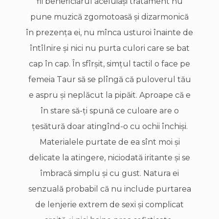
fii beneficiarul aceluiaşi tratament nu
pune muzică zgomotoasă şi dizarmonică
în prezenţa ei, nu mînca usturoi înainte de
întîlnire şi nici nu purta culori care se bat
cap în cap. În sfîrşit, simţul tactil o face pe
femeia Taur să se plîngă că puloverul tău
e aspru şi neplăcut la pipăit. Aproape că e
în stare să-ţi spună ce culoare are o
ţesătură doar atingînd-o cu ochii închişi.
Materialele purtate de ea sînt moi şi
delicate la atingere, niciodată iritante şi se
îmbracă simplu şi cu gust. Natura ei
senzuală probabil că nu include purtarea
de lenjerie extrem de sexi şi complicat