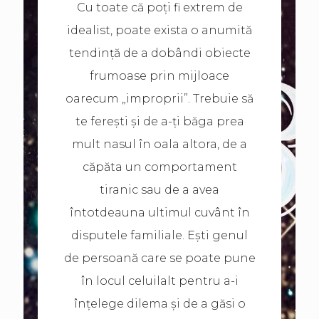
Cu toate că poți fi extrem de
idealist, poate exista o anumită
tendință de a dobândi obiecte
frumoase prin mijloace
oarecum „improprii”. Trebuie să
te ferești și de a-ți băga prea
mult nasul în oala altora, de a
căpăta un comportament
tiranic sau de a avea
întotdeauna ultimul cuvânt în
disputele familiale. Ești genul
de persoană care se poate pune
în locul celuilalt pentru a-i
înțelege dilema și de a găsi o