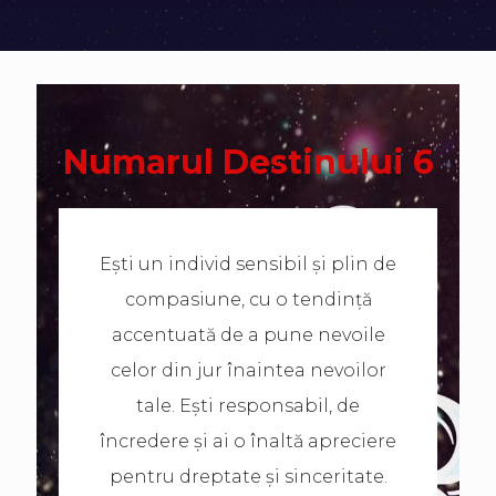
Numarul Destinului 6
Ești un individ sensibil și plin de
compasiune, cu o tendință
accentuată de a pune nevoile
celor din jur înaintea nevoilor
tale. Ești responsabil, de
încredere și ai o înaltă apreciere
pentru dreptate și sinceritate.