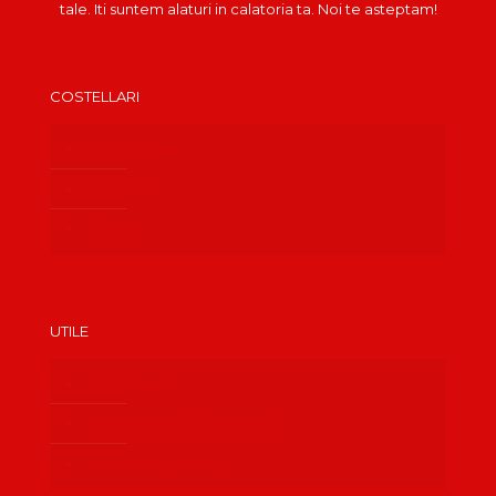
tale. Iti suntem alaturi in calatoria ta. Noi te asteptam!
COSTELLARI
Despre mine
Recenzii
Contact
UTILE
Cont client
Administrare abonamente
Termeni și condiții