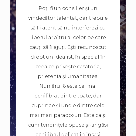
Poți fi un consilier și un
vindecător talentat, dar trebuie
să fii atent să nu interferezi cu
liberul arbitru al celor pe care
cauți să îi ajuți. Ești recunoscut
drept un idealist, în special în
ceea ce privește căsătoria,
prietenia și umanitatea.
Numărul 6 este cel mai
echilibrat dintre toate, dar
cuprinde și unele dintre cele
mai mari paradoxuri. Este ca și
cum tendințele opuse și-ar găsi
echilibrul delicat în însăși