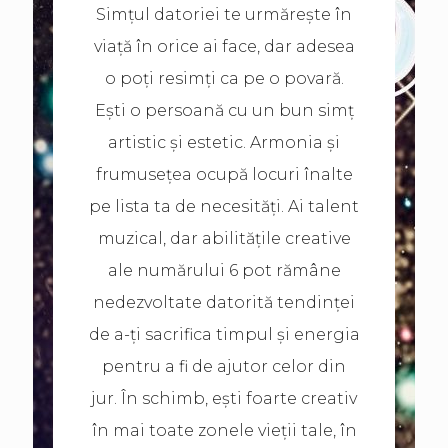
Simțul datoriei te urmărește în
viață în orice ai face, dar adesea
o poți resimți ca pe o povară.
Ești o persoană cu un bun simț
artistic și estetic. Armonia și
frumusețea ocupă locuri înalte
pe lista ta de necesități. Ai talent
muzical, dar abilitățile creative
ale numărului 6 pot rămâne
nedezvoltate datorită tendinței
de a-ți sacrifica timpul și energia
pentru a fi de ajutor celor din
jur. În schimb, ești foarte creativ
în mai toate zonele vieții tale, în