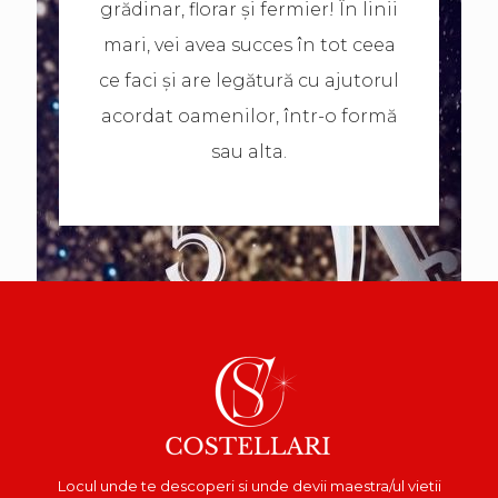
grădinar, florar și fermier! În linii
mari, vei avea succes în tot ceea
ce faci și are legătură cu ajutorul
acordat oamenilor, într-o formă
sau alta.
Locul unde te descoperi si unde devii maestra/ul vietii