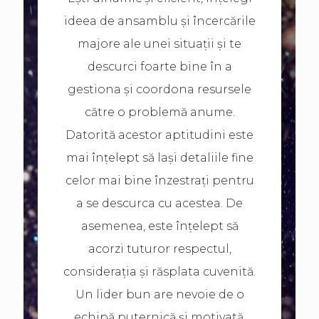
ideea de ansamblu și încercările
majore ale unei situații și te
descurci foarte bine în a
gestiona și coordona resursele
către o problemă anume.
Datorită acestor aptitudini este
mai înțelept să lași detaliile fine
celor mai bine înzestrați pentru
a se descurca cu acestea. De
asemenea, este înțelept să
acorzi tuturor respectul,
considerația și răsplata cuvenită.
Un lider bun are nevoie de o
echipă puternică și motivată.