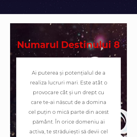
Numarul Destinului 8
Ai puterea și potențialul de a
realiza lucruri mari. Este atât o
provocare cât și un drept cu
care te-ai născut de a domina
cel puțin o mică parte din acest
pământ. În orice domeniu ai
activa, te străduiești să devii cel