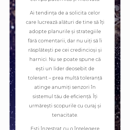
Ai tendința de a solicita celor
care lucrează alături de tine să îți
adopte planurile și strategiile
fără comentarii, dar nu uiți să îi
răsplătești pe cei credincioși și
harnici. Nu se poate spune că
ești un lider deosebit de
tolerant – prea multă toleranță
atinge anumiți senzori în
sistemul tău de eficiență. Îți
urmărești scopurile cu curaj și
tenacitate.
Ești înzestrat cu o înțelegere