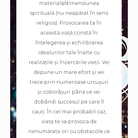
materială/dimensiunea
spirituală (nu neapărat în sens
religios). Provocarea ta în
această viață constă în
înțelegerea și echilibrarea
idealurilor tale înalte cu
realitățile și încercările vieții. Vei
depune un mare efort și vei
trece prin numeroase urcușuri
și coborâșuri până ce vei
dobândi succesul pe care îl
cauți. În cel mai probabil caz,
viața te va provoca de
nenumărate ori cu obstacole ce