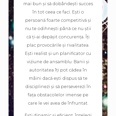
mai bun și să dobândești succes
în tot ceea ce faci. Ești o
persoană foarte competitivă și
nu te odihnești până ce nu știi
că ți-ai depășit concurența. Îți
plac provocările și rivalitatea.
Ești realist și un planificator cu
viziune de ansamblu. Banii și
autoritatea îți pot cădea în
mâini dacă ești dispus să te
disciplinezi și să perseverezi în
fața obstacolelor imense pe
care le vei avea de înfruntat.
Ești dinamic și eficient, înțelegi