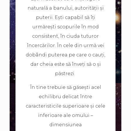
naturală a banului, autorității și
puterii. Ești capabil să îți
urmărești scopurile în mod
consistent, în ciuda tuturor
încercărilor. În cele din urmă vei
dobândi puterea pe care o cauți,
dar cheia este să înveți să o și
păstrezi.
În tine trebuie să găsești acel
echilibru delicat între
caracteristicile superioare și cele
inferioare ale omului –
dimensiunea