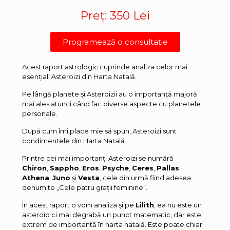
Preț: 350 Lei
Programează o consultație
Acest raport astrologic cuprinde analiza celor mai
esențiali Asteroizi din Harta Natală.
Pe lângă planete și Asteroizii au o importanță majoră
mai ales atunci când fac diverse aspecte cu planetele
personale.
După cum îmi place mie să spun, Asteroizi sunt
condimentele din Harta Natală.
Printre cei mai importanți Asteroizi se numără
Chiron
,
Sappho
,
Eros
,
Psyche
,
Ceres
,
Pallas
Athena
,
Juno
și
Vesta
, cele din urmă fiind adesea
denumite „Cele patru grații feminine”.
În acest raport o vom analiza și pe
Lilith
, ea nu este un
asteroid ci mai degrabă un punct matematic, dar este
extrem de importantă în harta natală. Este poate chiar