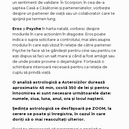
un sentiment de validare. În Scorpion, în cea de-a
șaptea Casă a Căsătoriei și parteneriatelor, vorbește
despre un partener de viață sau un colaborator care te
sprijină pe termen lung.
Eros
și
Psyche
în harta natală, vorbesc despre
modurile în care acționăm în dragoste. Eros poate
indica o supra solicitare a controlului, mai ales asupra
modului în care ești văzut în relație de către partener.
Psyche te face să te gândești pentru cine sau pentru ce
ești dispus să faci un salt mare și când ai fost amăgit sau
de unde poate provine o dejamăgire. Forțează o
schimbare interioară necesară pentru ca relația de
cuplu să prindă viață.
O analiză astrologică a Asteroizilor durează
aproximativ 45 min, costă 350 de lei și pentru
întocmirea ei sunt necesare următoarele date:
numele, ziua, luna, anul, ora și locul nașterii.
Ședința astrologică se desfășoară pe ZOOM, la
cerere se poate și înregistra, în cazul în care
doriți să o mai reascultați ulterior.