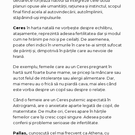
deoarece forțează nativul să integreze cele două
planuri opuse ale umanității, rațiunea și instinctul, scopul
final fiind acela al autovindecării, autoîmplinirii,
stăpânind-uși impulsurile.
Ceres
în harta natală ne vorbește despre echilibru,
atașamente, reprezintă adesea fertilitatea dar și modul
cum ne hrănim pe noi și pe ceilalți. De asemenea,
poate oferi indicii în vremurile în care te-ai simțit sufocat
de părinți și, dimpotrivă în părțile care au nevoie de
hrană.
De exemplu, femeile care au un Ceres pregnant în
hartă sunt foarte bune mame, se pricep la mâncare sau
au tot felul de intoleranțe sau alergii alimentare. Dar,
mai mereu au o frică să nu piardă cava, mai ales când
este vorba despre un copil sau despre o relație.
Când o femeie are un Ceres puternic aspectată în
Astrogramă, are o anxietate aparte legată de copil, de
maternitate. De multe ori, Ceres apare în hărțile
femeilor care își cresc copii singure. Adesea poate
conferii și probleme serioase de infertilitate.
Pallas,
cunoscută cel mai frecvent ca Athena, cu