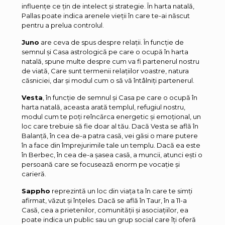
influențe ce țin de intelect și strategie. În harta natală,
Pallas poate indica arenele vieții în care te-ai născut
pentru a prelua controlul.
Juno
are ceva de spus despre relații. În funcție de
semnul și Casa astrologică pe care o ocupă în harta
natală, spune multe despre cum va fi partenerul nostru
de viată, Care sunt termenii relațiilor voastre, natura
căsniciei, dar și modul cum o să vă întâlniți partenerul.
Vesta
, în funcție de semnul și Casa pe care o ocupă în
harta natală, aceasta arată templul, refugiul nostru,
modul cum te poți reîncărca energetic și emoțional, un
loc care trebuie să fie doar al tău. Dacă Vesta se află în
Balanță, în cea de-a patra casă, vei găsi o mare putere
în a face din împrejurimile tale un templu. Dacă ea este
în Berbec, în cea de-a șasea casă, a muncii, atunci ești o
persoană care se focusează enorm pe vocație și
carieră.
Sappho
reprezintă un loc din viața ta în care te simți
afirmat, văzut și înțeles. Dacă se află în Taur, în a 11-a
Casă, cea a prietenilor, comunității și asociațiilor, ea
poate indica un public sau un grup social care îți oferă