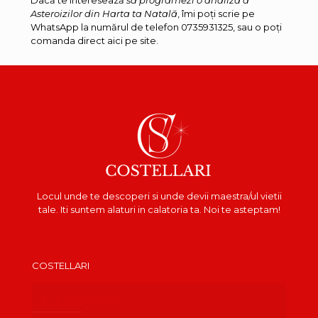
Dacă te interesează
să programezi o analiză a
Asteroizilor din Harta ta Natală
, îmi poți scrie pe
WhatsApp la numărul de telefon 0735931325, sau o poți
comanda direct aici pe site.
Locul unde te descoperi si unde devii maestra/ul vietii
tale. Iti suntem alaturi in calatoria ta. Noi te asteptam!
COSTELLARI
Despre mine