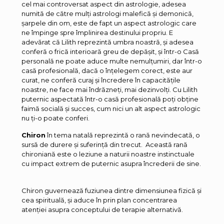
cel mai controversat aspect din astrologie, adesea
numită de către mulți astrologi malefică și demonică,
șarpele din om, este de fapt un aspect astrologic care
ne împinge spre împlinirea destinului propriu. E
adevărat că Lilith reprezintă umbra noastră, și adesea
conferă o frică interioară greu de depășit, și într-o Casă
personală ne poate aduce multe nemulțumiri, dar într-o
casă profesională, dacă o înțelegem corect, este aur
curat, ne conferă curaj și încredere în capacitățile
noastre, ne face mai îndrăzneți, mai dezinvolți. Cu Lilith
puternic aspectată într-o casă profesională poți obține
faimă socială și succes, cum nici un alt aspect astrologic
nu ți-o poate conferi.
Chiron
în tema natală reprezintă o rană nevindecată, o
sursă de durere și suferință din trecut. Această rană
chironiană este o leziune a naturii noastre instinctuale
cu impact extrem de puternic asupra încrederii de sine.
Chiron guvernează fuziunea dintre dimensiunea fizică și
cea spirituală, și aduce în prin plan concentrarea
atenției asupra conceptului de terapie alternativă.