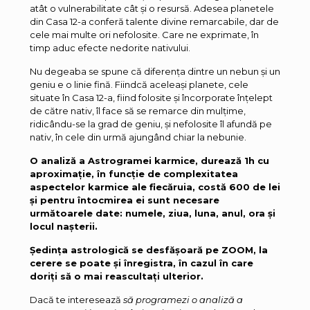
atât o vulnerabilitate cât și o resursă. Adesea planetele
din Casa 12-a conferă talente divine remarcabile, dar de
cele mai multe ori nefolosite. Care ne exprimate, în
timp aduc efecte nedorite nativului.
Nu degeaba se spune că diferența dintre un nebun și un
geniu e o linie fină. Fiindcă aceleași planete, cele
situate în Casa 12-a, fiind folosite și încorporate înțelept
de către nativ, îl face să se remarce din mulțime,
ridicându-se la grad de geniu, și nefolosite îl afundă pe
nativ, în cele din urmă ajungând chiar la nebunie.
O analiză a Astrogramei karmice, durează 1h cu
aproximație, în funcție de complexitatea
aspectelor karmice ale fiecăruia, costă 600 de lei
și pentru întocmirea ei sunt necesare
următoarele date: numele, ziua, luna, anul, ora și
locul nașterii.
Ședința astrologică se desfășoară pe ZOOM, la
cerere se poate și înregistra, în cazul în care
doriți să o mai reascultați ulterior.
Dacă te interesează
să programezi o analiză a