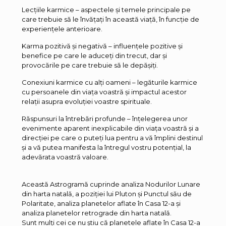
Lecțiile karmice – aspectele și temele principale pe
care trebuie să le învățați în această viață, în funcție de
experiențele anterioare.
Karma pozitivă și negativă – influențele pozitive și
benefice pe care le aduceți din trecut, dar și
provocările pe care trebuie să le depășiți.
Conexiuni karmice cu alți oameni – legăturile karmice
cu persoanele din viața voastră și impactul acestor
relații asupra evoluției voastre spirituale.
Răspunsuri la întrebări profunde – înțelegerea unor
evenimente aparent inexplicabile din viața voastră și a
direcției pe care o puteți lua pentru a vă împlini destinul
și a vă putea manifesta la întregul vostru potențial, la
adevărata voastră valoare.
Această Astrogramă cuprinde analiza Nodurilor Lunare
din harta natală, a poziției lui Pluton și Punctul său de
Polaritate, analiza planetelor aflate în Casa 12-a și
analiza planetelor retrograde din harta natală.
Sunt mulți cei ce nu știu că planetele aflate în Casa 12-a