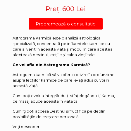
Preț: 600 Lei
Programează o consultație
Astrograma Karmică este o analiză astrologică
specializată, concentrată pe influențele karmice cu
care ai venit în această viață și modul în care acestea
afectează destinul, lecțiile și calea vieții tale.
Ce vei afla din Astrograma Karmică?
Astrograma karmică vă va oferi o privire în profunzime
asupra lecțiilor karmice pe care le-ați adus cu voi în
această viață.
Cum poți evolua integrându-ți și înțelegându-ți Karma,
ce masaj aduce aceasta în viața ta.
Cum îți poți accesa Destinul și fructifica pe deplin
posibilitățile de creștere personală.
Veți descoperi: