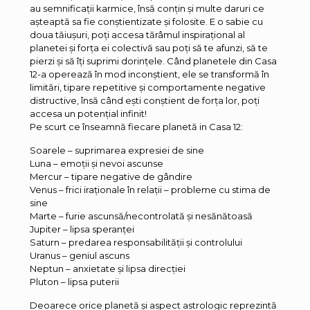
au semnificații karmice, însă conțin și multe daruri ce
așteaptă sa fie conștientizate și folosite. E o sabie cu
doua tăiușuri, poți accesa tărâmul inspirațional al
planetei și forța ei colectivă sau poți să te afunzi, să te
pierzi și să îți suprimi dorințele. Când planetele din Casa
12-a operează în mod inconștient, ele se transformă în
limitări, tipare repetitive și comportamente negative
distructive, însă când ești conștient de forța lor, poți
accesa un potențial infinit!
Pe scurt ce înseamnă fiecare planetă in Casa 12:
Soarele – suprimarea expresiei de sine
Luna – emoții și nevoi ascunse
Mercur – tipare negative de gândire
Venus – frici iraționale în relații – probleme cu stima de
sine
Marte – furie ascunsă/necontrolată și nesănătoasă
Jupiter – lipsa speranței
Saturn – predarea responsabilității și controlului
Uranus – geniul ascuns
Neptun – anxietate și lipsa direcției
Pluton – lipsa puterii
Deoarece orice planetă și aspect astrologic reprezintă