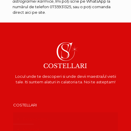
astrogramei karmice
, îmi poți scrie pe WhatsApp la
numărul de telefon 0735931325, sau o poți comanda
direct aici pe site.
Locul unde te descoperi si unde devii maestra/ul vietii
tale. Iti suntem alaturi in calatoria ta. Noi te asteptam!
COSTELLARI
Despre mine
Recenzii